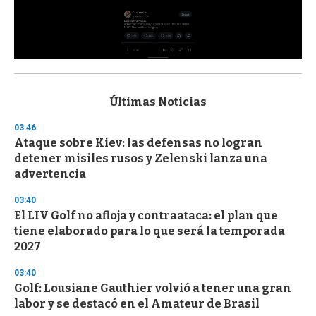
0
s
e
c
Últimas Noticias
o
n
03:46
d
Ataque sobre Kiev: las defensas no logran
s
o
detener misiles rusos y Zelenski lanza una
f
advertencia
3
3
s
03:40
e
El LIV Golf no afloja y contraataca: el plan que
c
tiene elaborado para lo que será la temporada
o
n
2027
d
s
03:40
Golf: Lousiane Gauthier volvió a tener una gran
labor y se destacó en el Amateur de Brasil