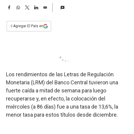
a
F
W
T
L
E
a
h
w
i
m
c
a
i
n
a
e
t
t
k
i
+
Agregar El País en
b
s
t
e
l
o
A
e
d
o
p
r
I
k
p
n
Los rendimientos de las Letras de Regulación
Monetaria (LRM) del Banco Central tuvieron una
fuerte caída a mitad de semana para luego
recuperarse y, en efecto, la colocación del
miércoles (a 86 días) fue a una tasa de 13,6%, la
menor tasa para estos títulos desde diciembre.