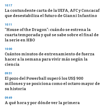
n
10:17
d
La contundente carta de la UEFA, AFC y Concacaf
s
o
que desestabiliza el futuro de Gianni Infantino
f
3
10:11
3
s
"House of the Dragon": cuándo se estrena la
e
cuarta temporada y qué se sabe sobre el final de
c
la serie en HBO
o
n
d
10:00
s
Cuántos minutos de entrenamiento de fuerza
hacer a la semana para vivir más según la
ciencia
09:51
El pozo del Powerball superó los US$ 900
millones y se posiciona como el octavo mayor de
su historia
09:49
A qué hora y por dónde ver la primera