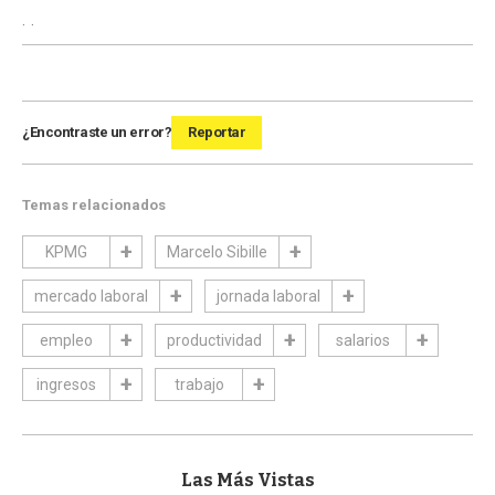
.
.
¿Encontraste un error?
Reportar
Temas relacionados
KPMG
Marcelo Sibille
mercado laboral
jornada laboral
empleo
productividad
salarios
ingresos
trabajo
Las Más Vistas