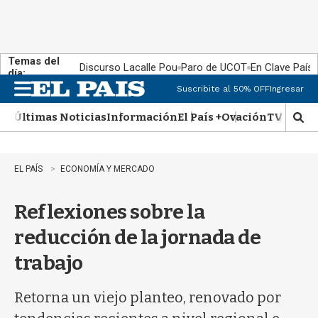
Temas del
Discurso Lacalle Pou
Paro de UCOT
En Clave País
día:
Suscribite al 50% OFF
Ingresar
M
e
Últimas Noticias
Información
El País +
Ovación
TV Show
n
M
u
o
s
t
EL PAÍS
ECONOMÍA Y MERCADO
r
a
Reflexiones sobre la
r
b
reducción de la jornada de
�
s
trabajo
q
u
e
Retorna un viejo planteo, renovado por
d