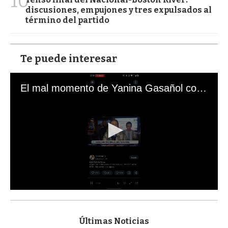
10
discusiones, empujones y tres expulsados al
término del partido
Te puede interesar
El mal momento de Yanina Gasañol con un hincha argentino en "Subrayado"
0
s
e
c
Últimas Noticias
o