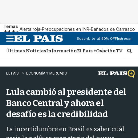
Temas
Alerta roja
Preocupaciones en INR
Bañados de Carrasco
del día:
Suscribite al 50% OFF
Ingresar
M
e
Últimas Noticias
Información
El País +
Ovación
TV Show
n
M
u
o
s
t
EL PAÍS
ECONOMÍA Y MERCADO
r
a
Lula cambió al presidente del
r
b
Banco Central y ahora el
�
s
desafío es la credibilidad
q
u
e
La incertidumbre en Brasil es saber cuál
d