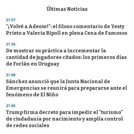
e
c
Últimas Noticias
o
n
21:57
d
"¡Volvé a Adeom!": el filoso comentario de Yesty
s
o
Prieto a Valeria Ripoll en plena Cena de Famosos
f
3
21:26
3
s
De mostrar su práctica a incrementar la
e
cantidad de jugadores citados: los primeros días
c
de Forlán en Uruguay
o
n
d
21:08
s
Sánchez anunció que la Junta Nacional de
Emergencias se reunirá para prepararse ante el
fenómeno de El Niño
21:00
Trump firma decreto para impedir el "turismo"
de ciudadanía por nacimiento y amplía control
de redes sociales