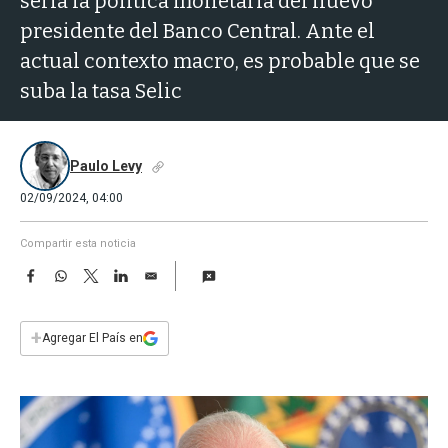
sería la política monetaria del nuevo
a
presidente del Banco Central. Ante el
actual contexto macro, es probable que se
suba la tasa Selic
Paulo Levy
02/09/2024, 04:00
Compartir esta noticia
F
W
T
L
E
a
h
w
i
m
c
a
i
n
a
e
t
t
k
i
+
Agregar El País en
b
s
t
e
l
o
A
e
d
o
p
r
I
k
p
n