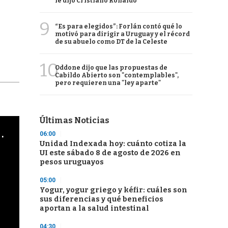
le dijo Cristiano Ronaldo
9
“Es para elegidos”: Forlán contó qué lo
motivó para dirigir a Uruguay y el récord
de su abuelo como DT de la Celeste
10
Oddone dijo que las propuestas de
Cabildo Abierto son "contemplables",
pero requieren una "ley aparte"
Últimas Noticias
cha argentino en "Subrayado"
06:00
Unidad Indexada hoy: cuánto cotiza la
UI este sábado 8 de agosto de 2026 en
pesos uruguayos
05:00
Yogur, yogur griego y kéfir: cuáles son
sus diferencias y qué beneficios
aportan a la salud intestinal
04:30