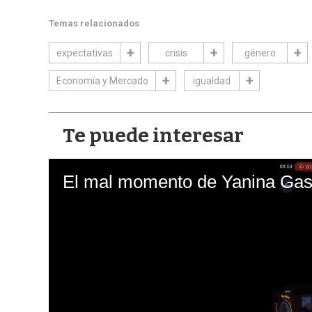
Temas relacionados
expectativas
crisis
género
Economía y Mercado
igualdad
Te puede interesar