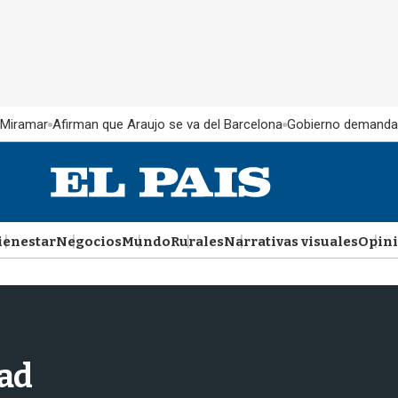
 Miramar
Afirman que Araujo se va del Barcelona
Gobierno demanda
ienestar
Negocios
Mundo
Rurales
Narrativas visuales
Opin
dad