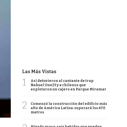
Las Más Vistas
1
Así detuvieron al cantante de trap
Nahuel One23 y a chilenos que
explotaron un cajero en Parque Miramar
2
Comenzó la construcción del edificio más
alto de América Latina: superará los 470
metros
Hígado graso: seis bebidas que pueden