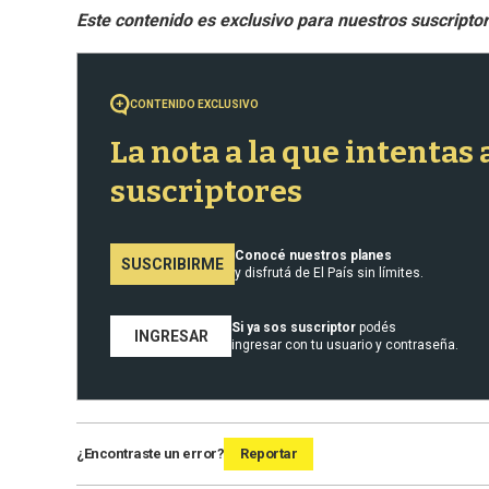
CONTENIDO EXCLUSIVO
La nota a la que intentas
suscriptores
Conocé nuestros planes
SUSCRIBIRME
y disfrutá de El País sin límites.
Si ya sos suscriptor
podés
INGRESAR
ingresar con tu usuario y contraseña.
¿Encontraste un error?
Reportar