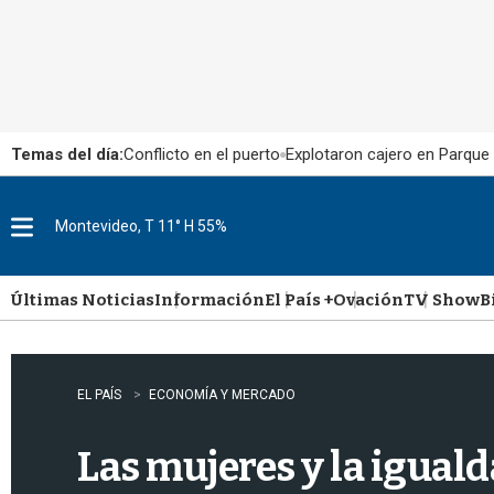
Temas del día:
Conflicto en el puerto
Explotaron cajero en Parque
Montevideo, T 11° H 55%
M
e
n
u
Últimas Noticias
Información
El País +
Ovación
TV Show
B
EL PAÍS
ECONOMÍA Y MERCADO
Las mujeres y la igual