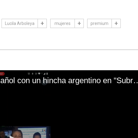
Lucila Arboleya
mujeres
premium
El mal momento de Yanina Gasañol con un hin