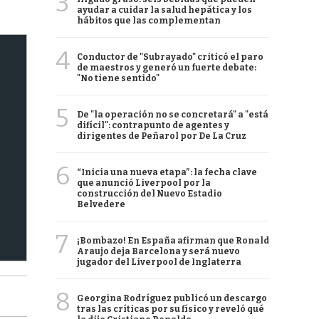
3
ayudar a cuidar la salud hepática y los
hábitos que las complementan
4
Conductor de "Subrayado" criticó el paro
de maestros y generó un fuerte debate:
"No tiene sentido"
5
De "la operación no se concretará" a "está
difícil": contrapunto de agentes y
dirigentes de Peñarol por De La Cruz
6
“Inicia una nueva etapa”: la fecha clave
que anunció Liverpool por la
construcción del Nuevo Estadio
Belvedere
7
¡Bombazo! En España afirman que Ronald
Araujo deja Barcelona y será nuevo
jugador del Liverpool de Inglaterra
8
Georgina Rodríguez publicó un descargo
tras las críticas por su físico y reveló qué