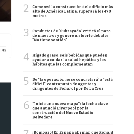
2
Comenzó la construcción del edificio más
alto de América Latina: superará los 470
metros
3
Conductor de "Subrayado" criticó el paro
de maestros y generó un fuerte debate:
"No tiene sentido"
Duración: 43 segundos
:43
4
Hígado graso: seis bebidas que pueden
ayudar a cuidar la salud hepática y los
hábitos que las complementan
5
De "la operación no se concretará" a "está
difícil": contrapunto de agentes y
dirigentes de Peñarol por De La Cruz
6
“Inicia una nueva etapa”: la fecha clave
que anunció Liverpool por la
construcción del Nuevo Estadio
Belvedere
¡Bombazo! En España afirman que Ronald