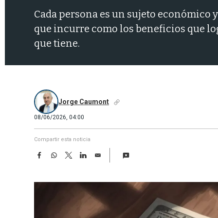
Cada persona es un sujeto económico y s
que incurre como los beneficios que lo
que tiene.
Jorge Caumont
08/06/2026, 04:00
Compartir esta noticia
F
W
T
L
E
a
h
w
i
m
c
a
i
n
a
e
t
t
k
i
b
s
t
e
l
o
A
e
d
o
p
r
I