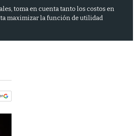
s
ales, toma en cuenta tanto los costos en
q
u
ta maximizar la función de utilidad
e
d
a
 en