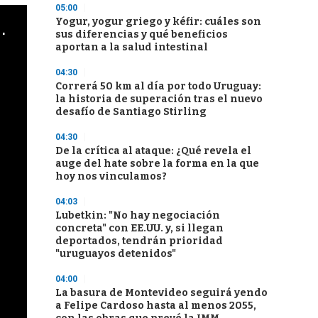
05:00
Yogur, yogur griego y kéfir: cuáles son
cha argentino en "Subrayado"
sus diferencias y qué beneficios
aportan a la salud intestinal
04:30
Correrá 50 km al día por todo Uruguay:
la historia de superación tras el nuevo
desafío de Santiago Stirling
04:30
De la crítica al ataque: ¿Qué revela el
auge del hate sobre la forma en la que
hoy nos vinculamos?
04:03
Lubetkin: "No hay negociación
concreta" con EE.UU. y, si llegan
deportados, tendrán prioridad
"uruguayos detenidos"
04:00
La basura de Montevideo seguirá yendo
a Felipe Cardoso hasta al menos 2055,