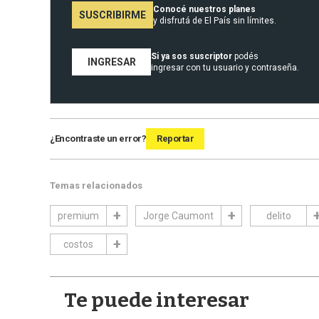
Conocé nuestros planes
SUSCRIBIRME
y disfrutá de El País sin límites.
Si ya sos suscriptor
podés
INGRESAR
ingresar con tu usuario y contraseña.
¿Encontraste un error?
Reportar
Temas relacionados
premium
Jorge Caumont
delito
costos
Te puede interesar