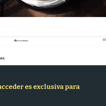
00
 acceder es exclusiva para