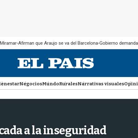
 Miramar
Afirman que Araujo se va del Barcelona
Gobierno demanda
ienestar
Negocios
Mundo
Rurales
Narrativas visuales
Opin
cada a la inseguridad