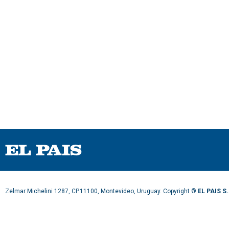
9
0
%
Zelmar Michelini 1287, CP.11100, Montevideo, Uruguay. Copyright ®
EL PAIS S.