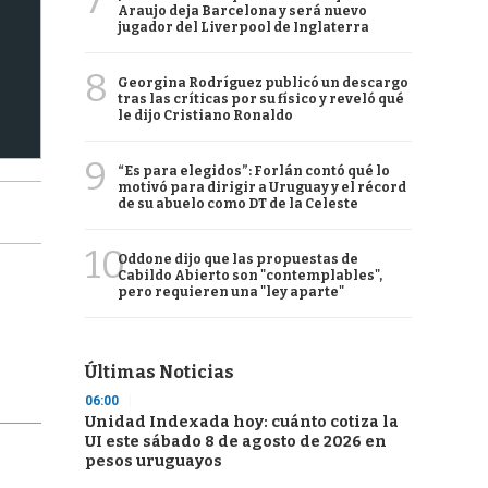
7
Araujo deja Barcelona y será nuevo
jugador del Liverpool de Inglaterra
8
Georgina Rodríguez publicó un descargo
tras las críticas por su físico y reveló qué
le dijo Cristiano Ronaldo
9
“Es para elegidos”: Forlán contó qué lo
motivó para dirigir a Uruguay y el récord
de su abuelo como DT de la Celeste
10
Oddone dijo que las propuestas de
Cabildo Abierto son "contemplables",
pero requieren una "ley aparte"
Últimas Noticias
06:00
Unidad Indexada hoy: cuánto cotiza la
UI este sábado 8 de agosto de 2026 en
pesos uruguayos