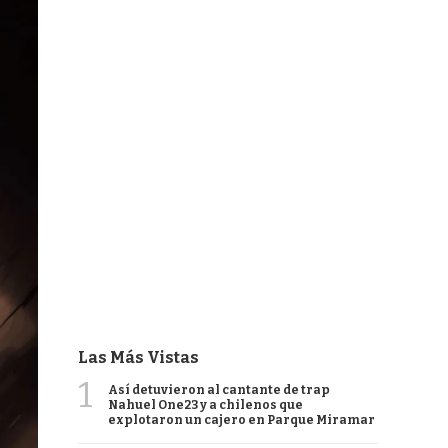
Las Más Vistas
1
Así detuvieron al cantante de trap
Nahuel One23 y a chilenos que
explotaron un cajero en Parque Miramar