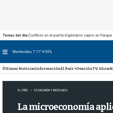
Temas del día:
Conflicto en el puerto
Explotaron cajero en Parque
Montevideo, T 11° H 55%
M
e
n
u
Últimas Noticias
Información
El País +
Ovación
TV Show
B
EL PAÍS
ECONOMÍA Y MERCADO
La microeconomía apli