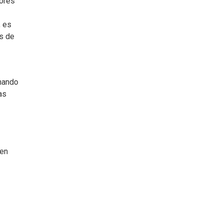
dores
, es
as de
rnando
as
nen