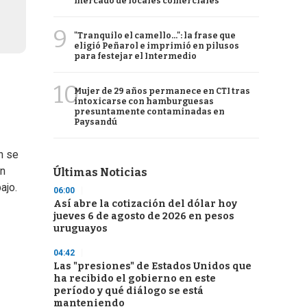
mercado de locales comerciales
9
"Tranquilo el camello...": la frase que
eligió Peñarol e imprimió en pilusos
para festejar el Intermedio
10
Mujer de 29 años permanece en CTI tras
intoxicarse con hamburguesas
presuntamente contaminadas en
Paysandú
n se
ón
Últimas Noticias
ajo.
06:00
Así abre la cotización del dólar hoy
jueves 6 de agosto de 2026 en pesos
uruguayos
04:42
Las "presiones" de Estados Unidos que
ha recibido el gobierno en este
período y qué diálogo se está
manteniendo