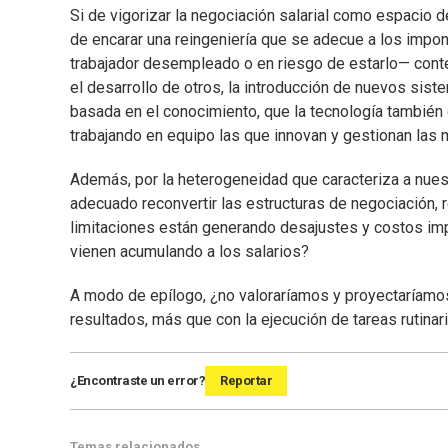
Si de vigorizar la negociación salarial como espacio de
de encarar una reingeniería que se adecue a los impo
trabajador desempleado o en riesgo de estarlo— conte
el desarrollo de otros, la introducción de nuevos sis
basada en el conocimiento, que la tecnología también
trabajando en equipo las que innovan y gestionan las 
Además, por la heterogeneidad que caracteriza a nuest
adecuado reconvertir las estructuras de negociación, 
limitaciones están generando desajustes y costos im
vienen acumulando a los salarios?
A modo de epílogo, ¿no valoraríamos y proyectaríamos
resultados, más que con la ejecución de tareas rutina
¿Encontraste un error?
Reportar
Temas relacionados