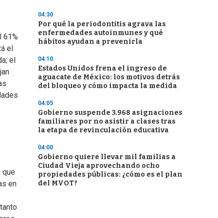
04:30
Por qué la periodontitis agrava las
enfermedades autoinmunes y qué
al 61%
hábitos ayudan a prevenirla
á el
04:10
a; el
Estados Unidos frena el ingreso de
jan
aguacate de México: los motivos detrás
as
del bloqueo y cómo impacta la medida
edades
04:05
Gobierno suspende 3.968 asignaciones
familiares por no asistir a clases tras
la etapa de revinculación educativa
04:00
Gobierno quiere llevar mil familias a
Ciudad Vieja aprovechando ocho
n que
propiedades públicas: ¿cómo es el plan
del MVOT?
as en
tanto