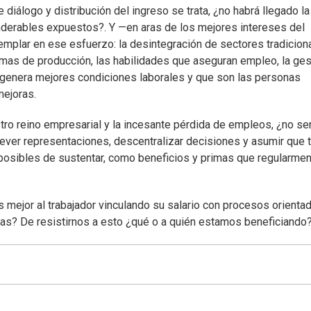
 diálogo y distribución del ingreso se trata, ¿no habrá llegado la
nderables expuestos?. Y —en aras de los mejores intereses del
mplar en ese esfuerzo: la desintegración de sectores tradicion
temas de producción, las habilidades que aseguran empleo, la ges
 genera mejores condiciones laborales y que son las personas
mejoras.
ro reino empresarial y la incesante pérdida de empleos, ¿no ser
rever representaciones, descentralizar decisiones y asumir que 
posibles de sustentar, como beneficios y primas que regularme
 mejor al trabajador vinculando su salario con procesos orienta
rias? De resistirnos a esto ¿qué o a quién estamos beneficiando