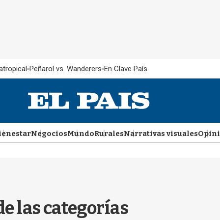
atropical
Peñarol vs. Wanderers
En Clave País
ienestar
Negocios
Mundo
Rurales
Narrativas visuales
Opin
de las categorías