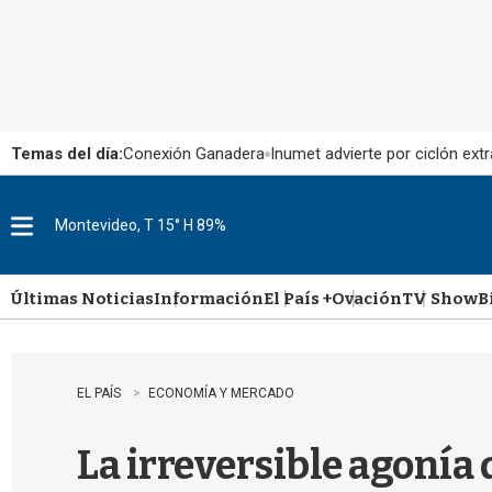
Temas del día:
Conexión Ganadera
Inumet advierte por ciclón extr
Montevideo, T 15° H 89%
M
e
n
u
Últimas Noticias
Información
El País +
Ovación
TV Show
B
EL PAÍS
ECONOMÍA Y MERCADO
La irreversible agonía 