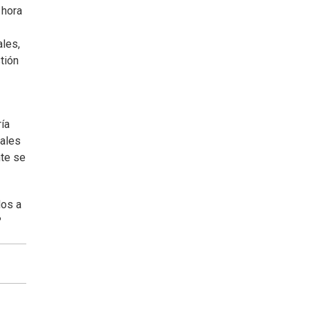
 hora
ales,
tión
ía
tales
nte se
dos a
?