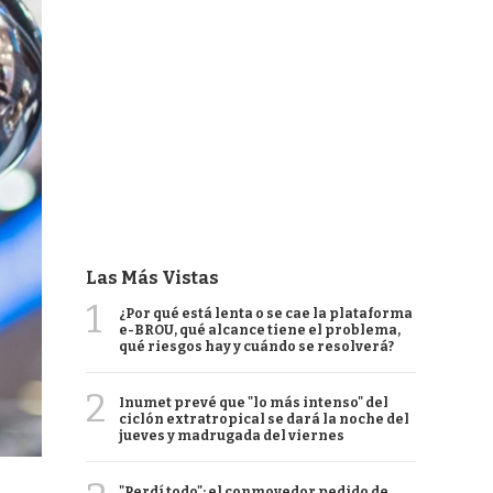
Las Más Vistas
1
¿Por qué está lenta o se cae la plataforma
e-BROU, qué alcance tiene el problema,
qué riesgos hay y cuándo se resolverá?
2
Inumet prevé que "lo más intenso" del
ciclón extratropical se dará la noche del
jueves y madrugada del viernes
"Perdí todo": el conmovedor pedido de