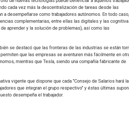
rollo de nuevas tecnologías puede beneficiar a aquellos trabaja
tando cada vez más la descentralización de tareas desde las
san a desempeñarse como trabajadores autónomos. En todo caso
ias complementarias, entre ellas las digitales y las cognitiv
d de aprender y la solución de problemas), así como las
mbién se destacó que las fronteras de las industrias se están to
 permiten que las empresas se aventuren más fácilmente en otr
ónomos, mientras que Tesla, siendo una compañía fabricante de
ativa vigente que dispone que cada "Consejo de Salarios hará la
bajadores que integran el grupo respectivo" y éstas últimas supo
puesto desempeña el trabajador.