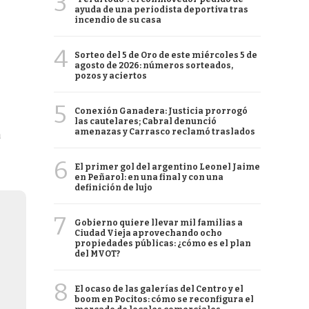
3
ayuda de una periodista deportiva tras
incendio de su casa
4
Sorteo del 5 de Oro de este miércoles 5 de
agosto de 2026: números sorteados,
pozos y aciertos
5
Conexión Ganadera: Justicia prorrogó
las cautelares; Cabral denunció
amenazas y Carrasco reclamó traslados
a
6
El primer gol del argentino Leonel Jaime
en Peñarol: en una final y con una
definición de lujo
7
Gobierno quiere llevar mil familias a
Ciudad Vieja aprovechando ocho
propiedades públicas: ¿cómo es el plan
del MVOT?
8
El ocaso de las galerías del Centro y el
boom en Pocitos: cómo se reconfigura el