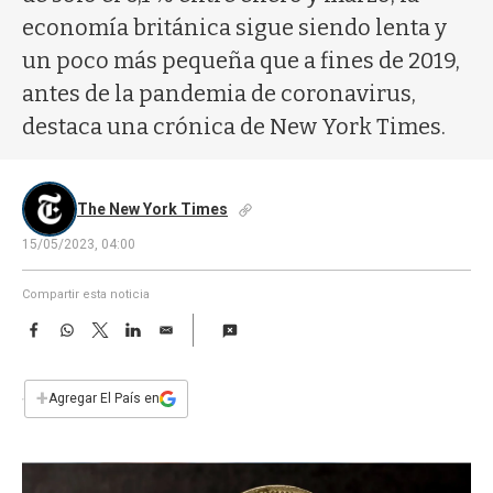
a
economía británica sigue siendo lenta y
un poco más pequeña que a fines de 2019,
antes de la pandemia de coronavirus,
destaca una crónica de New York Times.
The New York Times
15/05/2023, 04:00
Compartir esta noticia
F
W
T
L
E
a
h
w
i
m
c
a
i
n
a
e
t
t
k
i
+
Agregar El País en
b
s
t
e
l
o
A
e
d
o
p
r
I
k
p
n