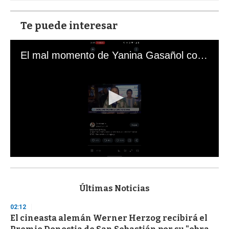
Te puede interesar
El mal momento de Yanina Gasañol con un hincha argentino en "Subrayado"
0
s
e
c
Últimas Noticias
o
n
02:12
d
El cineasta alemán Werner Herzog recibirá el
s
o