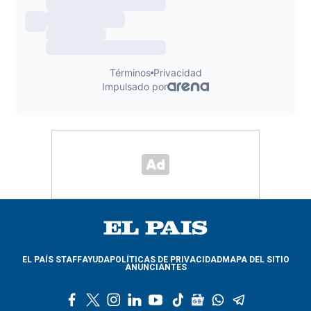
EL PAÍS STAFF
AYUDA
POLÍTICAS DE PRIVACIDAD
MAPA DEL SITIO
ANUNCIANTES
f
t
i
l
y
t
g
w
t