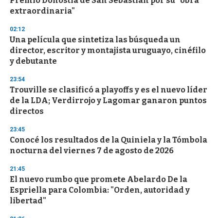
Premio Donostia de San Sebastián por su "obra
f
extraordinaria"
3
3
s
02:12
e
Una película que sintetiza las búsqueda un
c
director, escritor y montajista uruguayo, cinéfilo
o
n
y debutante
d
s
23:54
Trouville se clasificó a playoffs y es el nuevo líder
de la LDA; Verdirrojo y Lagomar ganaron puntos
directos
23:45
Conocé los resultados de la Quiniela y la Tómbola
nocturna del viernes 7 de agosto de 2026
21:45
El nuevo rumbo que promete Abelardo De la
Espriella para Colombia: "Orden, autoridad y
libertad"