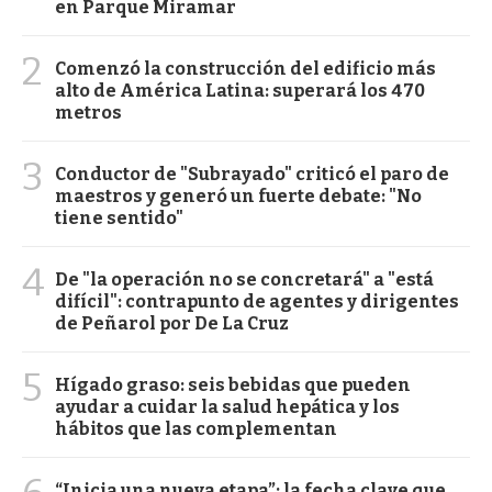
en Parque Miramar
2
Comenzó la construcción del edificio más
alto de América Latina: superará los 470
metros
3
Conductor de "Subrayado" criticó el paro de
maestros y generó un fuerte debate: "No
tiene sentido"
4
De "la operación no se concretará" a "está
difícil": contrapunto de agentes y dirigentes
de Peñarol por De La Cruz
5
Hígado graso: seis bebidas que pueden
ayudar a cuidar la salud hepática y los
hábitos que las complementan
“Inicia una nueva etapa”: la fecha clave que