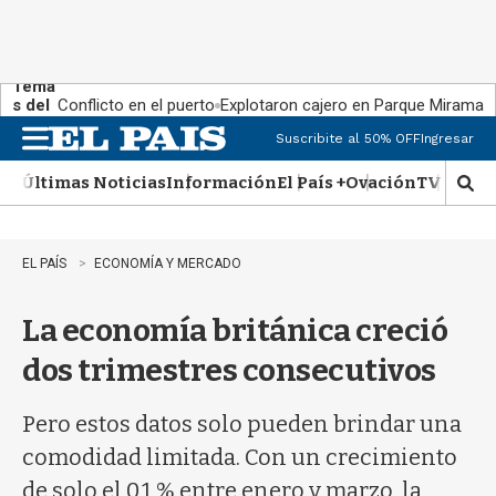
Tema
s del
Conflicto en el puerto
Explotaron cajero en Parque Miramar
día:
Suscribite al 50% OFF
Ingresar
M
e
Últimas Noticias
Información
El País +
Ovación
TV Show
n
M
u
o
s
t
EL PAÍS
ECONOMÍA Y MERCADO
r
a
La economía británica creció
r
b
dos trimestres consecutivos
�
s
q
Pero estos datos solo pueden brindar una
u
comodidad limitada. Con un crecimiento
e
d
de solo el 0,1 % entre enero y marzo, la