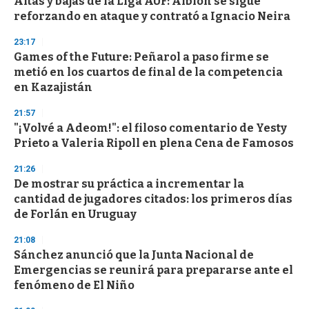
Altas y bajas de la Liga AUF: Albion se sigue
reforzando en ataque y contrató a Ignacio Neira
23:17
Games of the Future: Peñarol a paso firme se
metió en los cuartos de final de la competencia
en Kazajistán
21:57
"¡Volvé a Adeom!": el filoso comentario de Yesty
Prieto a Valeria Ripoll en plena Cena de Famosos
21:26
De mostrar su práctica a incrementar la
cantidad de jugadores citados: los primeros días
de Forlán en Uruguay
21:08
Sánchez anunció que la Junta Nacional de
Emergencias se reunirá para prepararse ante el
fenómeno de El Niño