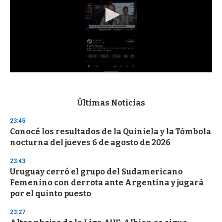
0
s
e
c
Últimas Noticias
o
n
23:45
d
Conocé los resultados de la Quiniela y la Tómbola
s
o
nocturna del jueves 6 de agosto de 2026
f
3
23:43
3
s
Uruguay cerró el grupo del Sudamericano
e
Femenino con derrota ante Argentina y jugará
c
por el quinto puesto
o
n
d
23:27
s