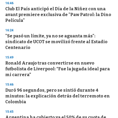
n
16:46
d
Club El País anticipó el Día de la Niñez con una
s
o
avant premiere exclusiva de "Paw Patrol: la Dino
f
Película"
3
3
s
16:24
e
"Se pasó un límite, ya no se aguanta más":
c
sindicato de UCOT se movilizó frente al Estadio
o
n
Centenario
d
s
15:49
Ronald Araujo tras convertirse en nuevo
futbolista de Liverpool: “Fue la jugada ideal para
mi carrera”
15:46
Duró 96 segundos, pero se sintió durante 4
minutos: la explicación detrás del terremoto en
Colombia
15:45
Argentina ha cubierto ya el 50% de su cuota de