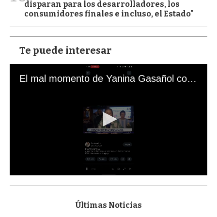
disparan para los desarrolladores, los
consumidores finales e incluso, el Estado"
Te puede interesar
El mal momento de Yanina Gasañol con un hincha argentino en "Subrayado"
0
s
e
c
Últimas Noticias
o