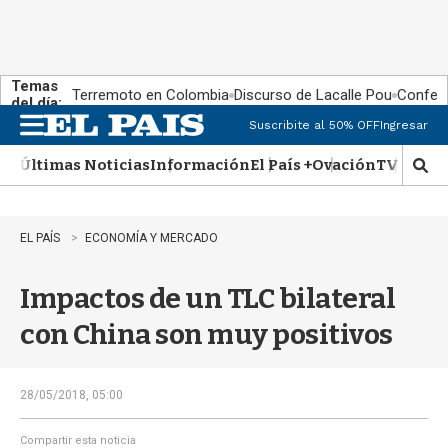
Temas
Terremoto en Colombia
Discurso de Lacalle Pou
Confere
del día:
Suscribite al 50% OFF
Ingresar
M
e
Últimas Noticias
Información
El País +
Ovación
TV Show
n
M
u
o
s
t
EL PAÍS
ECONOMÍA Y MERCADO
r
a
Impactos de un TLC bilateral
r
b
con China son muy positivos
�
s
q
u
28/05/2018, 05:00
e
d
Compartir esta noticia