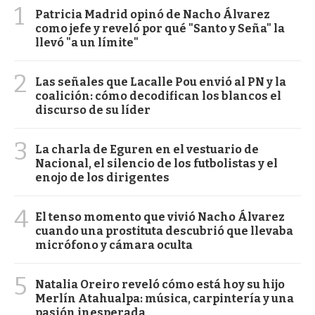
1
Patricia Madrid opinó de Nacho Álvarez
como jefe y reveló por qué "Santo y Seña" la
llevó "a un límite"
2
Las señales que Lacalle Pou envió al PN y la
coalición: cómo decodifican los blancos el
discurso de su líder
3
La charla de Eguren en el vestuario de
Nacional, el silencio de los futbolistas y el
enojo de los dirigentes
4
El tenso momento que vivió Nacho Álvarez
cuando una prostituta descubrió que llevaba
micrófono y cámara oculta
5
Natalia Oreiro reveló cómo está hoy su hijo
Merlín Atahualpa: música, carpintería y una
pasión inesperada