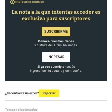
CONTENIDO EXCLUSIVO
La nota a la que intentas acceder es
exclusiva para suscriptores
SUSCRIBIRME
Conocé nuestros planes
y disfrutá de El País sin límites.
INGRESAR
Si ya sos suscriptor
podés
ingresar con tu usuario y contraseña.
¿Encontraste un error?
Reportar
Temas relacionados