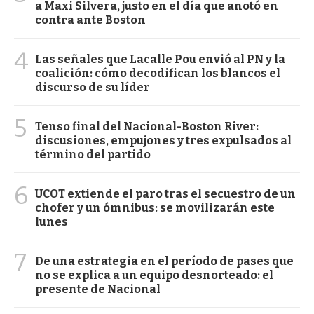
a Maxi Silvera, justo en el día que anotó en
contra ante Boston
4
Las señales que Lacalle Pou envió al PN y la
coalición: cómo decodifican los blancos el
discurso de su líder
5
Tenso final del Nacional-Boston River:
discusiones, empujones y tres expulsados al
término del partido
6
UCOT extiende el paro tras el secuestro de un
chofer y un ómnibus: se movilizarán este
lunes
7
De una estrategia en el período de pases que
no se explica a un equipo desnorteado: el
presente de Nacional