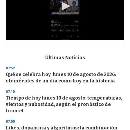
0
s
e
c
Últimas Noticias
o
n
07:52
d
Qué se celebra hoy, lunes 10 de agosto de 2026:
s
o
efemérides de un día como hoy en la historia
f
3
07:10
3
s
Tiempo de hoy lunes 10 de agosto: temperaturas,
e
vientos y nubosidad, según el pronóstico de
c
Inumet
o
n
d
07:00
s
Likes, dopamina y algoritmos: la combinación