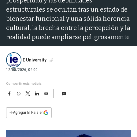
prosperidad y las debilidades
a
estructurales se ocultan tras un estado de
bienestar funcional y una sólida herencia
cultural, la brecha entre la percepción y la
realidad puede ampliarse peligrosamente
IE University
12/05/2026, 04:00
Compartir esta noticia
F
W
T
L
E
a
h
w
i
m
c
a
i
n
a
e
t
t
k
i
+
Agregar El País en
b
s
t
e
l
o
A
e
d
o
p
r
I
k
p
n