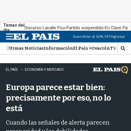
Temas del
Discurso Lacalle Pou
Partido suspendido
En Clave País
día:
Suscribite al 50% OFF
Ingresar
M
e
Últimas Noticias
Información
El País +
Ovación
TV Show
n
M
u
o
s
t
EL PAÍS
ECONOMÍA Y MERCADO
r
a
Europa parece estar bien:
r
b
precisamente por eso, no lo
�
s
está
q
u
e
Cuando las señales de alerta parecen
d