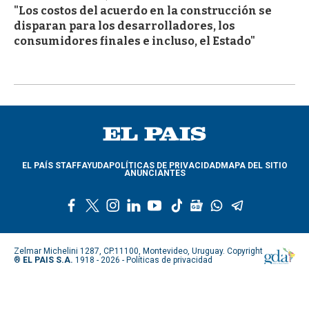
"Los costos del acuerdo en la construcción se
disparan para los desarrolladores, los
consumidores finales e incluso, el Estado"
EL PAÍS STAFF
AYUDA
POLÍTICAS DE PRIVACIDAD
MAPA DEL SITIO
ANUNCIANTES
f
t
i
l
y
t
g
w
t
a
w
n
i
o
i
o
h
e
c
i
s
n
u
k
o
a
l
e
t
t
k
t
t
g
t
e
Zelmar Michelini 1287, CP.11100, Montevideo, Uruguay. Copyright
b
t
a
e
u
o
l
s
g
®
EL PAIS S.A.
1918 - 2026 -
Políticas de privacidad
o
e
g
d
b
k
e
a
r
o
r
r
i
e
n
p
a
k
a
n
e
p
m