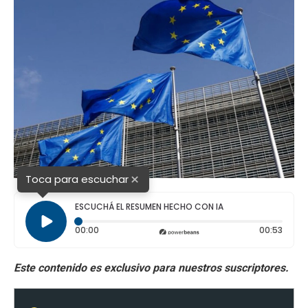
×
Toca para escuchar
ESCUCHÁ EL RESUMEN HECHO CON IA
Tiempo transcurrido: 0 segundos
Durac
00:00
00:53