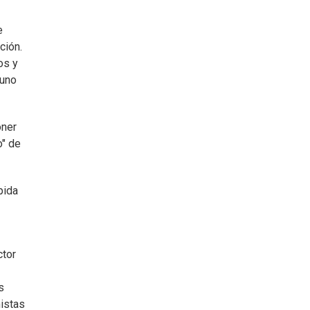
e
ción.
os y
 uno
oner
o" de
pida
ctor
s
mistas