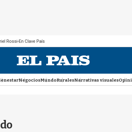
iel Rossi
En Clave País
ienestar
Negocios
Mundo
Rurales
Narrativas visuales
Opin
ndo