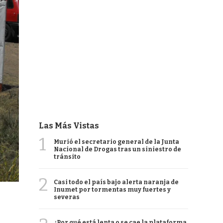
Las Más Vistas
1
Murió el secretario general de la Junta
Nacional de Drogas tras un siniestro de
tránsito
2
Casi todo el país bajo alerta naranja de
Inumet por tormentas muy fuertes y
severas
¿Por qué está lenta o se cae la plataforma