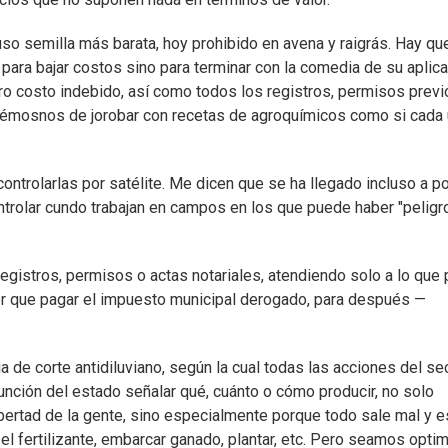
uso semilla más barata, hoy prohibido en avena y raigrás. Hay qu
 para bajar costos sino para terminar con la comedia de su aplica
tro costo indebido, así como todos los registros, permisos previ
ejémosnos de jorobar con recetas de agroquímicos como si cada
ontrolarlas por satélite. Me dicen que se ha llegado incluso a p
trolar cundo trabajan en campos en los que puede haber "peligr
registros, permisos o actas notariales, atendiendo solo a lo que 
er que pagar el impuesto municipal derogado, para después —
a de corte antidiluviano, según la cual todas las acciones del se
unción del estado señalar qué, cuánto o cómo producir, no solo
ibertad de la gente, sino especialmente porque todo sale mal y e
el fertilizante, embarcar ganado, plantar, etc. Pero seamos opti