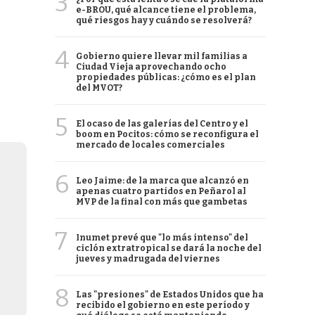
3
e-BROU, qué alcance tiene el problema,
qué riesgos hay y cuándo se resolverá?
4
Gobierno quiere llevar mil familias a
Ciudad Vieja aprovechando ocho
propiedades públicas: ¿cómo es el plan
del MVOT?
5
El ocaso de las galerías del Centro y el
boom en Pocitos: cómo se reconfigura el
mercado de locales comerciales
6
Leo Jaime: de la marca que alcanzó en
apenas cuatro partidos en Peñarol al
MVP de la final con más que gambetas
7
Inumet prevé que "lo más intenso" del
ciclón extratropical se dará la noche del
jueves y madrugada del viernes
8
Las "presiones" de Estados Unidos que ha
recibido el gobierno en este período y