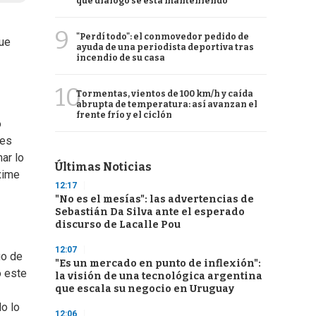
qué diálogo se está manteniendo
9
"Perdí todo": el conmovedor pedido de
que
ayuda de una periodista deportiva tras
incendio de su casa
10
Tormentas, vientos de 100 km/h y caída
abrupta de temperatura: así avanzan el
frente frío y el ciclón
o
tes
ar lo
Últimas Noticias
xime
12:17
"No es el mesías": las advertencias de
Sebastián Da Silva ante el esperado
discurso de Lacalle Pou
12:07
go de
"Es un mercado en punto de inflexión":
o este
la visión de una tecnológica argentina
que escala su negocio en Uruguay
o lo
12:06