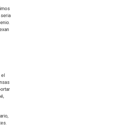
timos
 seria
enio.
dexan
 el
ensas
portar
é,
ario,
tes.