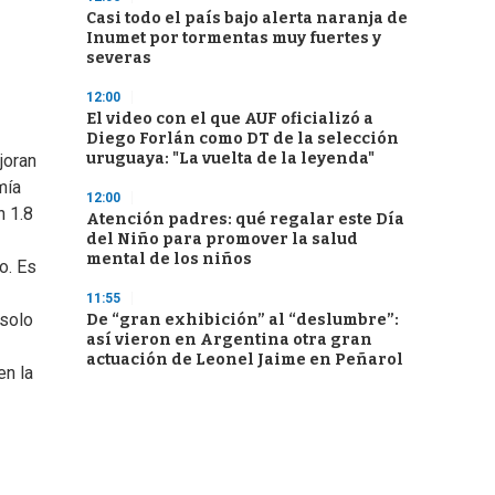
Casi todo el país bajo alerta naranja de
Inumet por tormentas muy fuertes y
severas
12:00
El video con el que AUF oficializó a
Diego Forlán como DT de la selección
uruguaya: "La vuelta de la leyenda"
joran
mía
12:00
n 1.8
Atención padres: qué regalar este Día
del Niño para promover la salud
mental de los niños
o. Es
11:55
 solo
De “gran exhibición” al “deslumbre”:
así vieron en Argentina otra gran
actuación de Leonel Jaime en Peñarol
en la