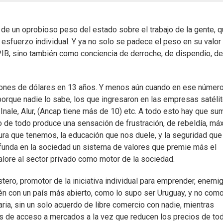
de un oprobioso peso del estado sobre el trabajo de la gente, 
esfuerzo individual. Y ya no solo se padece el peso en su valor
PIB, sino también como conciencia de derroche, de dispendio, de
illones de dólares en 13 años. Y menos aún cuando en ese númer
porque nadie lo sabe, los que ingresaron en las empresas satéli
nale, Alur, (Ancap tiene más de 10) etc. A todo esto hay que sum
to de todo produce una sensación de frustración, de rebeldía, má
ura que tenemos, la educación que nos duele, y la seguridad que
funda en la sociedad un sistema de valores que premie más el
alore al sector privado como motor de la sociedad.
ero, promotor de la iniciativa individual para emprender, enemi
n con un país más abierto, como lo supo ser Uruguay, y no com
ria, sin un solo acuerdo de libre comercio con nadie, mientras
 de acceso a mercados a la vez que reducen los precios de tod