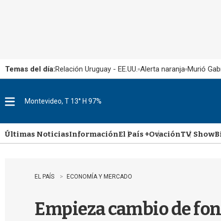
Temas del día:
Relación Uruguay - EE.UU.
Alerta naranja
Murió Gabr
Montevideo, T 13° H 97%
M
e
n
u
Últimas Noticias
Información
El País +
Ovación
TV Show
B
EL PAÍS
ECONOMÍA Y MERCADO
Empieza cambio de fo