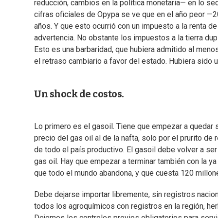
reducción, cambios en la política monetaria— en lo sect
cifras oficiales de Opypa se ve que en el año peor —2
años. Y que esto ocurrió con un impuesto a la renta d
advertencia. No obstante los impuestos a la tierra dup
Esto es una barbaridad, que hubiera admitido al menos 
el retraso cambiario a favor del estado. Hubiera sido
Un shock de costos.
Lo primero es el gasoil. Tiene que empezar a quedar s
precio del gas oil al de la nafta, solo por el prurito 
de todo el país productivo. El gasoil debe volver a ser 
gas oil. Hay que empezar a terminar también con la ya
que todo el mundo abandona, y que cuesta 120 millon
Debe dejarse importar libremente, sin registros nacio
todos los agroquímicos con registros en la región, herb
Dejemos los controles previos obligatorios para serv