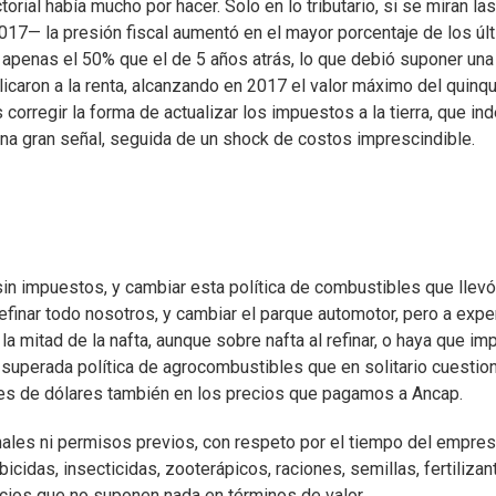
orial había mucho por hacer. Solo en lo tributario, si se miran las
017— la presión fiscal aumentó en el mayor porcentaje de los úl
e apenas el 50% que el de 5 años atrás, lo que debió suponer una
licaron a la renta, alcanzando en 2017 el valor máximo del quinqu
corregir la forma de actualizar los impuestos a la tierra, que in
 una gran señal, seguida de un shock de costos imprescindible.
in impuestos, y cambiar esta política de combustibles que llevó
de refinar todo nosotros, y cambiar el parque automotor, pero a exp
la mitad de la nafta, aunque sobre nafta al refinar, o haya que im
 superada política de agrocombustibles que en solitario cuestion
es de dólares también en los precios que pagamos a Ancap.
nales ni permisos previos, con respeto por el tiempo del empres
icidas, insecticidas, zooterápicos, raciones, semillas, fertilizan
icios que no suponen nada en términos de valor.