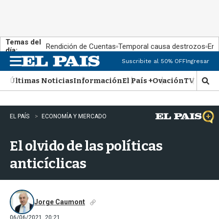
Temas del
Rendición de Cuentas
Temporal causa destrozos
En 
día:
Suscribite al 50% OFF
Ingresar
M
e
Últimas Noticias
Información
El País +
Ovación
TV Show
n
M
u
o
s
t
EL PAÍS
ECONOMÍA Y MERCADO
r
a
El olvido de las políticas
r
b
anticíclicas
�
s
q
u
e
Jorge Caumont
d
06/06/2021, 20:21