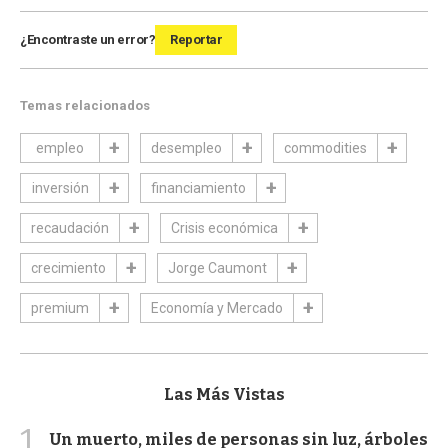
¿Encontraste un error?
Reportar
Temas relacionados
empleo
desempleo
commodities
inversión
financiamiento
recaudación
Crisis económica
crecimiento
Jorge Caumont
premium
Economía y Mercado
Las Más Vistas
1
Un muerto, miles de personas sin luz, árboles