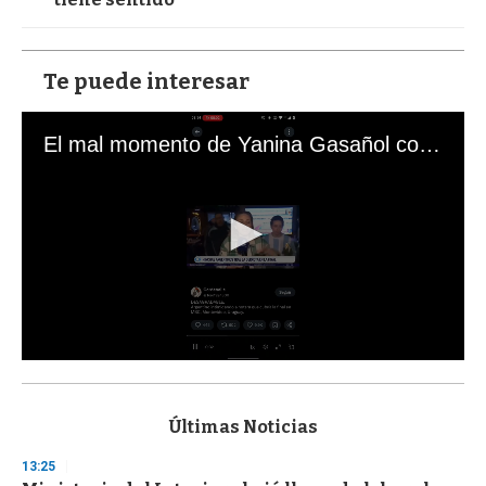
Te puede interesar
El mal momento de Yanina Gasañol con un hincha argentino en "Subrayado"
0
s
e
c
Últimas Noticias
o
n
13:25
d