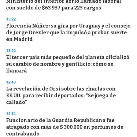
Ministerio del Interior abrió llamado laboral
s
o
con sueldo de $63.937 para 223 cargos
f
3
13:22
3
s
Florencia Núñez: su gira por Uruguay y el consejo
e
de Jorge Drexler que la impulsó a probar suerte
c
en Madrid
o
n
d
13:22
s
El tercer país más pequeño del planeta oficializó
su cambio de nombre y gentilicio: cómo se
llamará
12:43
La revelación de Orsi sobre las charlas con
EE.UU. para recibir deportados: “Se juega de
callado”
12:34
Funcionario de la Guardia Republicana fue
atrapado con más de $ 300.000 en perfumes de
contrabando