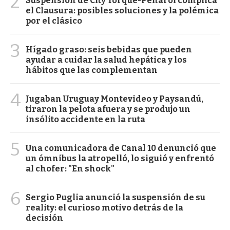
2
Suspensión de City Torque-Peñarol complica
el Clausura: posibles soluciones y la polémica
por el clásico
3
Hígado graso: seis bebidas que pueden
ayudar a cuidar la salud hepática y los
hábitos que las complementan
4
Jugaban Uruguay Montevideo y Paysandú,
tiraron la pelota afuera y se produjo un
insólito accidente en la ruta
5
Una comunicadora de Canal 10 denunció que
un ómnibus la atropelló, lo siguió y enfrentó
al chofer: "En shock"
6
Sergio Puglia anunció la suspensión de su
reality: el curioso motivo detrás de la
decisión