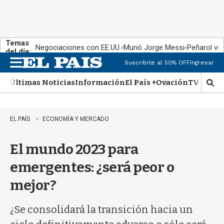
Temas
Negociaciones con EE.UU.
Murió Jorge Messi
Peñarol vs
del día:
Suscribite al 50% OFF
Ingresar
M
e
Últimas Noticias
Información
El País +
Ovación
TV Show
n
M
u
o
s
t
EL PAÍS
ECONOMÍA Y MERCADO
r
a
El mundo 2023 para
r
b
emergentes: ¿será peor o
�
s
mejor?
q
u
e
¿Se consolidará la transición hacia un
d