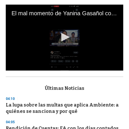
El mal momento de Yanina Gasañol con un hincha argentino en "Subrayado"
0
s
e
c
Últimas Noticias
o
n
04:10
d
La lupa sobre las multas que aplica Ambiente: a
s
o
quiénes se sanciona y por qué
f
3
04:05
3
s
Rendición de Cuentas: FA con los días contados