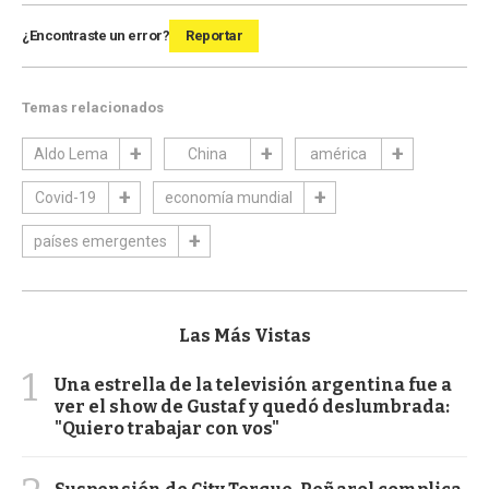
¿Encontraste un error?
Reportar
Temas relacionados
Aldo Lema
China
américa
Covid-19
economía mundial
países emergentes
Las Más Vistas
1
Una estrella de la televisión argentina fue a
ver el show de Gustaf y quedó deslumbrada:
"Quiero trabajar con vos"