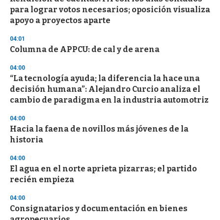
e
para lograr votos necesarios; oposición visualiza
c
apoyo a proyectos aparte
o
n
d
04:01
s
Columna de APPCU: de cal y de arena
04:00
“La tecnología ayuda; la diferencia la hace una
decisión humana”: Alejandro Curcio analiza el
cambio de paradigma en la industria automotriz
04:00
Hacia la faena de novillos más jóvenes de la
historia
04:00
El agua en el norte aprieta pizarras; el partido
recién empieza
04:00
Consignatarios y documentación en bienes
agropecuarios