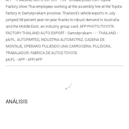
Factory show Thai employees working at the assembly line at the Toyota
factory in Samutprakarn province. Thailand's vehicle exports in July
jumped 38 percent year-on-year thanks to robust demand in Australia
and the Middle East, an industry group said. AFP PHOTO/TOYOTA
FACTORY THAILAND-AUTO-EXPORT - Samutprakarn - - - THAILAND -
pk/FL. AUTOPARTES, INDUSTRIA AUTOMOTRIZ, CADENA DE
MONTAJE, OPERARIO PULIENDO UNA CARROCERIA, PULIDORA,
TRABAJADOR, FABRICA DE AUTOS TOYOTA
pk/FL - AFP - AFP/AFP
ANÁLISIS