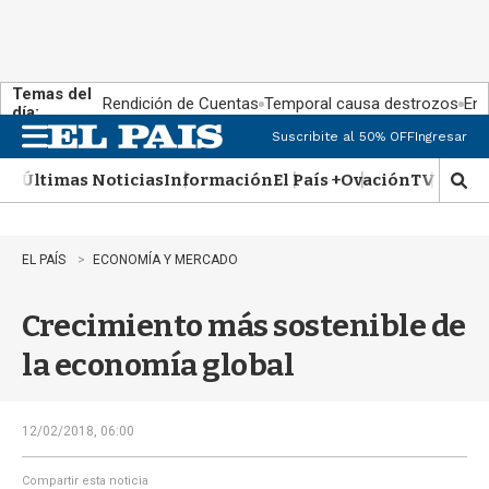
Temas del
Rendición de Cuentas
Temporal causa destrozos
En 
día:
Suscribite al 50% OFF
Ingresar
M
e
Últimas Noticias
Información
El País +
Ovación
TV Show
n
M
u
o
s
t
EL PAÍS
ECONOMÍA Y MERCADO
r
a
Crecimiento más sostenible de
r
b
la economía global
�
s
q
u
12/02/2018, 06:00
e
d
Compartir esta noticia