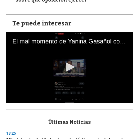
Te puede interesar
El mal momento de Yanina Gasañol con un hincha argentino en "Subrayado"
0
s
e
c
Últimas Noticias
o
n
13:25
d