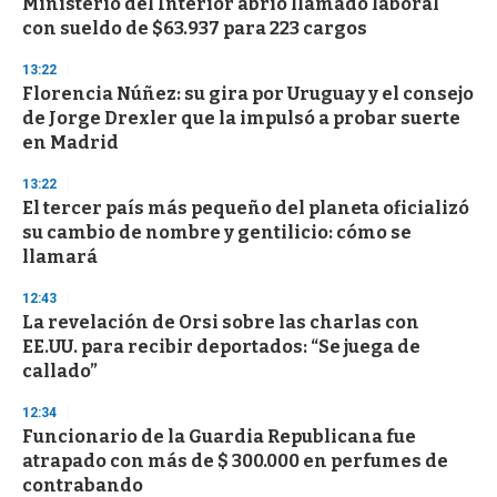
Ministerio del Interior abrió llamado laboral
s
o
con sueldo de $63.937 para 223 cargos
f
3
13:22
3
s
Florencia Núñez: su gira por Uruguay y el consejo
e
de Jorge Drexler que la impulsó a probar suerte
c
en Madrid
o
n
d
13:22
s
El tercer país más pequeño del planeta oficializó
su cambio de nombre y gentilicio: cómo se
llamará
12:43
La revelación de Orsi sobre las charlas con
EE.UU. para recibir deportados: “Se juega de
callado”
12:34
Funcionario de la Guardia Republicana fue
atrapado con más de $ 300.000 en perfumes de
contrabando