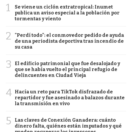
1
Se viene un ciclón extratropical: Inumet
publica un aviso especial a la población por
tormentas y viento
2
"Perdí todo": el conmovedor pedido de ayuda
de una periodista deportiva tras incendio de
su casa
3
El edificio patrimonial que fue desalojado y
que se había vuelto el principal refugio de
delincuentes en Ciudad Vieja
4
Hacía un reto para TikTok disfrazado de
repartidor y fue asesinado a balazos durante
la transmisión en vivo
5
Las claves de Conexión Ganadera: cuánto
dinero falta, quiénes están imputados y qué
pueden recuperar los inversores