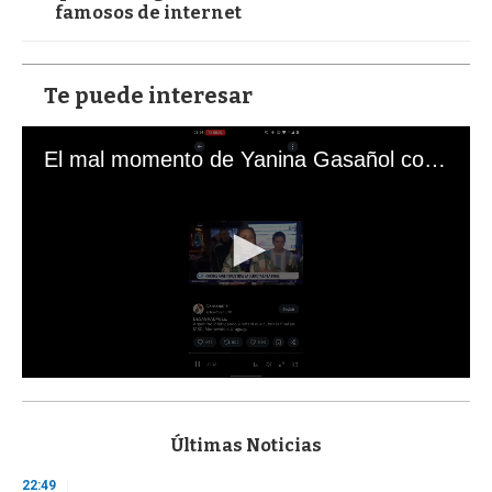
famosos de internet
Te puede interesar
El mal momento de Yanina Gasañol con un hincha argentino en "Subrayado"
0
s
e
c
Últimas Noticias
o
n
22:49
d