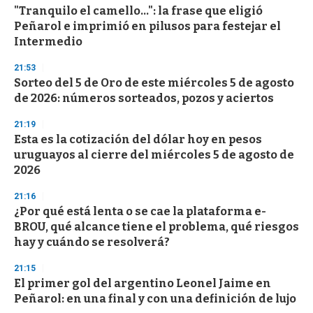
"Tranquilo el camello...": la frase que eligió
s
o
Peñarol e imprimió en pilusos para festejar el
f
Intermedio
3
3
s
21:53
e
Sorteo del 5 de Oro de este miércoles 5 de agosto
c
de 2026: números sorteados, pozos y aciertos
o
n
d
21:19
s
Esta es la cotización del dólar hoy en pesos
uruguayos al cierre del miércoles 5 de agosto de
2026
21:16
¿Por qué está lenta o se cae la plataforma e-
BROU, qué alcance tiene el problema, qué riesgos
hay y cuándo se resolverá?
21:15
El primer gol del argentino Leonel Jaime en
Peñarol: en una final y con una definición de lujo