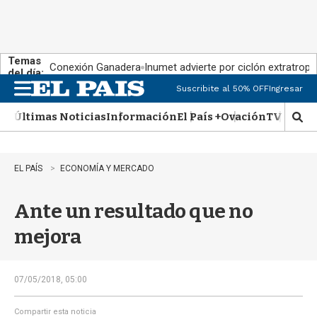
Temas
Conexión Ganadera
Inumet advierte por ciclón extratropi
del día:
Suscribite al 50% OFF
Ingresar
M
e
Últimas Noticias
Información
El País +
Ovación
TV Show
n
M
u
o
s
t
EL PAÍS
ECONOMÍA Y MERCADO
r
a
Ante un resultado que no
r
b
mejora
�
s
q
u
07/05/2018, 05:00
e
d
Compartir esta noticia