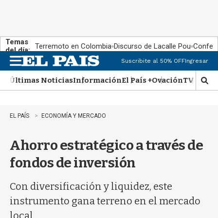
Temas
Terremoto en Colombia
Discurso de Lacalle Pou
Confere
del día:
Suscribite al 50% OFF
Ingresar
M
e
Últimas Noticias
Información
El País +
Ovación
TV Show
n
M
u
o
s
t
EL PAÍS
ECONOMÍA Y MERCADO
r
a
Ahorro estratégico a través de
r
b
fondos de inversión
�
s
q
Con diversificación y liquidez, este
u
instrumento gana terreno en el mercado
e
d
local.