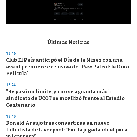
0
s
e
c
Últimas Noticias
o
n
16:46
d
Club El País anticipó el Día de la Niñez con una
s
o
avant premiere exclusiva de "Paw Patrol: la Dino
f
Película"
3
3
s
16:24
e
"Se pasó un límite, ya no se aguanta más":
c
sindicato de UCOT se movilizó frente al Estadio
o
n
Centenario
d
s
15:49
Ronald Araujo tras convertirse en nuevo
futbolista de Liverpool: “Fue la jugada ideal para
mi carrera”