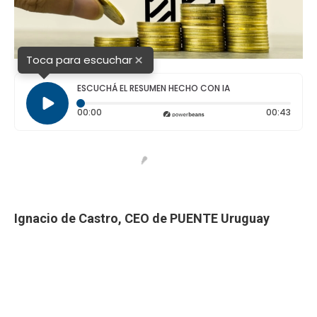
×
Toca para escuchar
ESCUCHÁ EL RESUMEN HECHO CON IA
Tiempo transcurrido: 0 segundos
Durac
00:00
00:43
Ignacio de Castro, CEO de PUENTE Uruguay