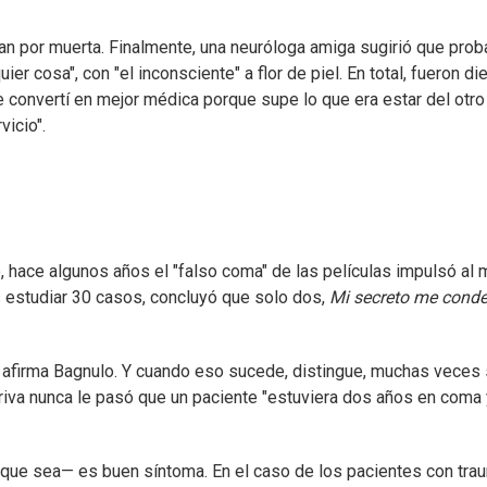
an por muerta. Finalmente, una neuróloga amiga sugirió que proba
r cosa", con "el inconsciente" a flor de piel. En total, fueron d
 convertí en mejor médica porque supe lo que era estar del otro l
vicio".
 hace algunos años el "falso coma" de las películas impulsó al 
as estudiar 30 casos, concluyó que solo dos,
Mi secreto me cond
i", afirma Bagnulo. Y cuando eso sucede, distingue, muchas veces
a Briva nunca le pasó que un paciente "estuviera dos años en co
 que sea— es buen síntoma. En el caso de los pacientes con tra