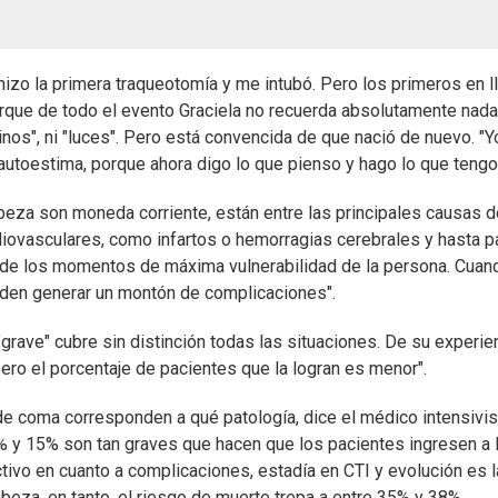
 hizo la primera traqueotomía y me intubó. Pero los primeros en 
que de todo el evento Graciela no recuerda absolutamente nada.
caminos", ni "luces". Pero está convencida de que nació de nuevo.
 autoestima, porque ahora digo lo que pienso y hago lo que teng
abeza son moneda corriente, están entre las principales causas 
ovasculares, como infartos o hemorragias cerebrales y hasta paro
de los momentos de máxima vulnerabilidad de la persona. Cuando 
ueden generar un montón de complicaciones".
"grave" cubre sin distinción todas las situaciones. De su experi
pero el porcentaje de pacientes que la logran es menor".
 coma corresponden a qué patología, dice el médico intensivista
 y 15% son tan graves que hacen que los pacientes ingresen a la
tivo en cuanto a complicaciones, estadía en CTI y evolución es l
abeza, en tanto, el riesgo de muerte trepa a entre 35% y 38%.