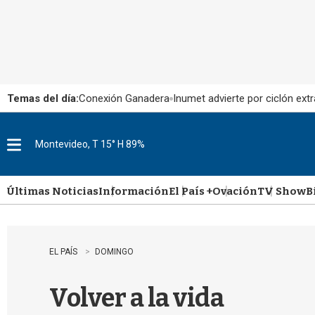
Temas del día:
Conexión Ganadera
Inumet advierte por ciclón extr
Montevideo, T 15° H 89%
M
e
n
u
Últimas Noticias
Información
El País +
Ovación
TV Show
B
EL PAÍS
DOMINGO
Volver a la vida