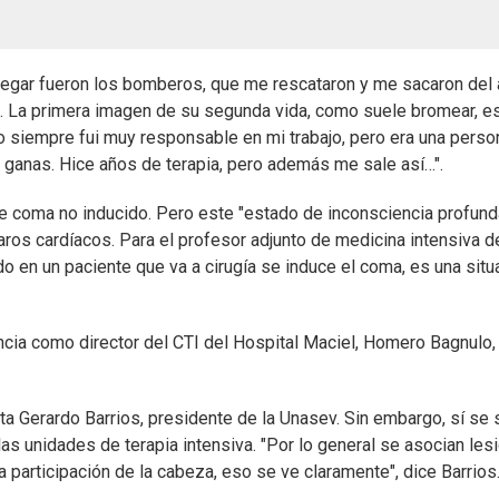
llegar fueron los bomberos, que me rescataron y me sacaron del a
 La primera imagen de su segunda vida, como suele bromear, es l
 "Yo siempre fui muy responsable en mi trabajo, pero era una perso
o ganas. Hice años de terapia, pero además me sale así…".
de coma no inducido. Pero este "estado de inconsciencia profun
s cardíacos. Para el profesor adjunto de medicina intensiva del 
en un paciente que va a cirugía se induce el coma, es una situa
encia como director del CTI del Hospital Maciel, Homero Bagnulo,
 Gerardo Barrios, presidente de la Unasev. Sin embargo, sí se s
s unidades de terapia intensiva. "Por lo general se asocian les
a participación de la cabeza, eso se ve claramente", dice Barrio