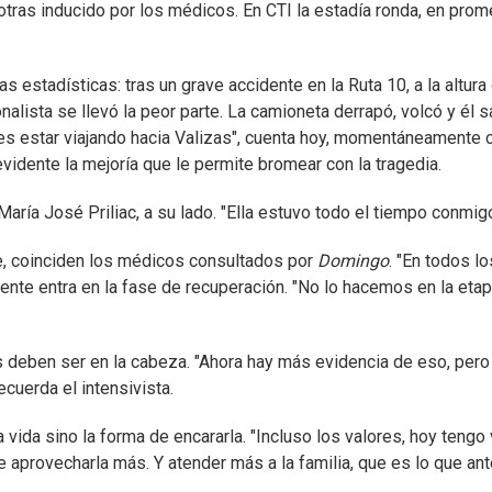
as inducido por los médicos. En CTI la estadía ronda, en promed
 estadísticas: tras un grave accidente en la Ruta 10, a la altur
onalista se llevó la peor parte. La camioneta derrapó, volcó y é
 es estar viajando hacia Valizas", cuenta hoy, momentáneamente 
evidente la mejoría que le permite bromear con la tragedia.
María José Priliac, a su lado. "Ella estuvo todo el tiempo conmi
ave, coinciden los médicos consultados por
Domingo
. "En todos l
nte entra en la fase de recuperación. "No lo hacemos en la etapa 
as deben ser en la cabeza. "Ahora hay más evidencia de eso, per
cuerda el intensivista.
vida sino la forma de encararla. "Incluso los valores, hoy tengo 
e aprovecharla más. Y atender más a la familia, que es lo que ant