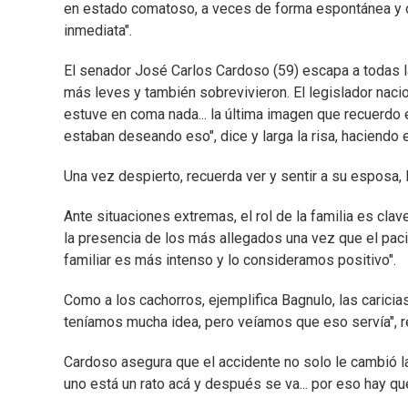
en estado comatoso, a veces de forma espontánea y otr
inmediata".
El senador José Carlos Cardoso (59) escapa a todas las
más leves y también sobrevivieron. El legislador naci
estuve en coma nada... la última imagen que recuerdo
estaban deseando eso", dice y larga la risa, haciendo 
Una vez despierto, recuerda ver y sentir a su esposa, 
Ante situaciones extremas, el rol de la familia es cl
la presencia de los más allegados una vez que el pacie
familiar es más intenso y lo consideramos positivo".
Como a los cachorros, ejemplifica Bagnulo, las carici
teníamos mucha idea, pero veíamos que eso servía", re
Cardoso asegura que el accidente no solo le cambió la 
uno está un rato acá y después se va... por eso hay qu