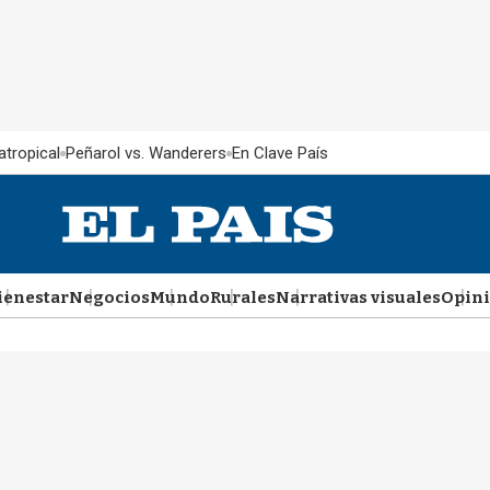
atropical
Peñarol vs. Wanderers
En Clave País
ienestar
Negocios
Mundo
Rurales
Narrativas visuales
Opin