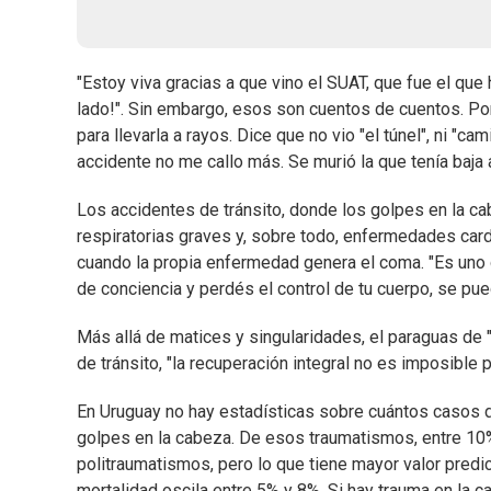
"Estoy viva gracias a que vino el SUAT, que fue el que
lado!". Sin embargo, esos son cuentos de cuentos. Por
para llevarla a rayos. Dice que no vio "el túnel", ni "
accidente no me callo más. Se murió la que tenía baja
Los accidentes de tránsito, donde los golpes en la c
respiratorias graves y, sobre todo, enfermedades cardi
cuando la propia enfermedad genera el coma. "Es uno 
de conciencia y perdés el control de tu cuerpo, se p
Más allá de matices y singularidades, el paraguas de 
de tránsito, "la recuperación integral no es imposible 
En Uruguay no hay estadísticas sobre cuántos casos de
golpes en la cabeza. De esos traumatismos, entre 10%
politraumatismos, pero lo que tiene mayor valor predic
mortalidad oscila entre 5% y 8%. Si hay trauma en la c