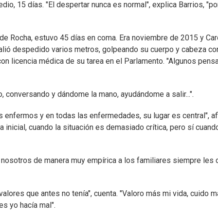
io, 15 días. "El despertar nunca es normal", explica Barrios, "
a de Rocha, estuvo 45 días en coma. Era noviembre de 2015 y Card
l salió despedido varios metros, golpeando su cuerpo y cabeza co
con licencia médica de su tarea en el Parlamento. "Algunos pen
go, conversando y dándome la mano, ayudándome a salir...".
os enfermos y en todas las enfermedades, su lugar es central", a
inicial, cuando la situación es demasiado crítica, pero sí cuand
o nosotros de manera muy empírica a los familiares siempre les 
valores que antes no tenía", cuenta. "Valoro más mi vida, cuido m
es yo hacía mal".