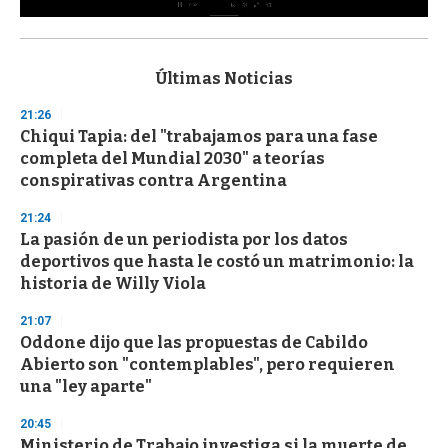
0
s
e
c
Últimas Noticias
o
n
21:26
d
Chiqui Tapia: del "trabajamos para una fase
s
o
completa del Mundial 2030" a teorías
f
conspirativas contra Argentina
3
3
s
21:24
e
La pasión de un periodista por los datos
c
deportivos que hasta le costó un matrimonio: la
o
n
historia de Willy Viola
d
s
21:07
Oddone dijo que las propuestas de Cabildo
Abierto son "contemplables", pero requieren
una "ley aparte"
20:45
Ministerio de Trabajo investiga si la muerte de