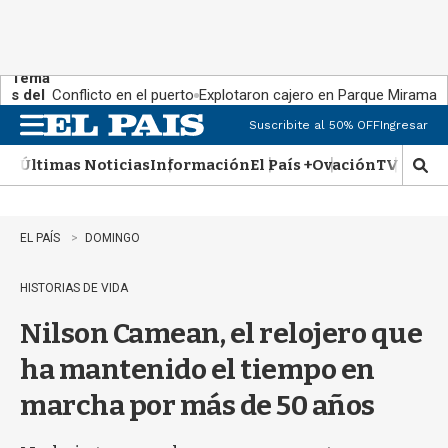
Tema
s del
Conflicto en el puerto
Explotaron cajero en Parque Miramar
día:
Suscribite al 50% OFF
Ingresar
M
e
Últimas Noticias
Información
El País +
Ovación
TV Show
n
M
u
o
s
t
EL PAÍS
DOMINGO
r
a
HISTORIAS DE VIDA
r
b
Nilson Camean, el relojero que
�
s
ha mantenido el tiempo en
q
u
marcha por más de 50 años
e
d