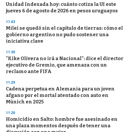
e
Unidad Indexada hoy: cuánto cotiza la UI este
c
jueves 6 de agosto de 2026 en pesos uruguayos
o
n
d
11:43
s
Milei se quedó sin el capítulo de tierras: cómo el
gobierno argentino no pudo sostener una
iniciativa clave
11:30
"Kike Olivera no irá a Nacional": dice el director
ejecutivo de Gremio, que amenaza con un
reclamo ante FIFA
11:29
Cadena perpetua en Alemania para un joven
afgano por el mortal atentado con auto en
Múnich en 2025
11:20
Homicidio en Salto: hombre fue asesinado en
una plaza momentos después de tener una