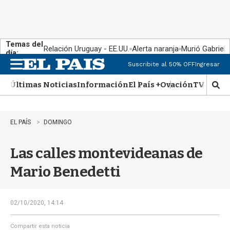
Temas del
Relación Uruguay - EE.UU.
Alerta naranja
Murió Gabriel 
día:
Suscribite al 50% OFF
Ingresar
M
e
Últimas Noticias
Información
El País +
Ovación
TV Show
n
M
u
o
s
t
EL PAÍS
DOMINGO
r
a
Las calles montevideanas de
r
b
Mario Benedetti
�
s
q
u
02/10/2020, 14:14
e
d
Compartir esta noticia