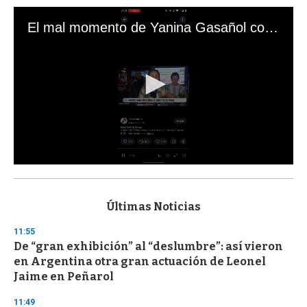
El mal momento de Yanina Gasañol con un hincha argentino en "Subrayado"
0
s
e
c
Últimas Noticias
o
n
11:55
d
De “gran exhibición” al “deslumbre”: así vieron
s
o
en Argentina otra gran actuación de Leonel
f
Jaime en Peñarol
3
3
s
11:49