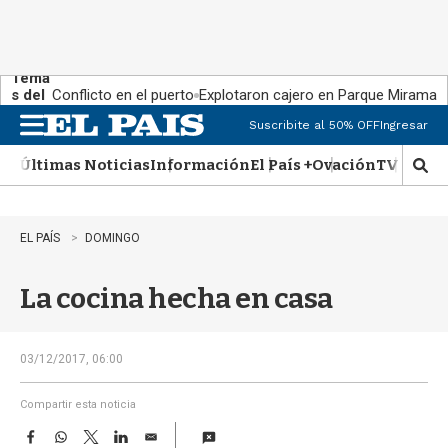
Tema
s del
Conflicto en el puerto
Explotaron cajero en Parque Miramar
día:
Suscribite al 50% OFF
Ingresar
M
e
Últimas Noticias
Información
El País +
Ovación
TV Show
n
M
u
o
s
t
EL PAÍS
DOMINGO
r
a
La cocina hecha en casa
r
b
�
s
03/12/2017, 06:00
q
u
Compartir esta noticia
e
F
W
T
L
E
d