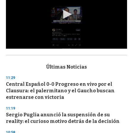
0
s
e
c
Últimas Noticias
o
n
11:29
d
Central Español 0-0 Progreso en vivo por el
s
o
Clausura: el palermitano y el Gaucho buscan
f
estrenarse con victoria
3
3
s
11:19
e
Sergio Puglia anunció la suspensión de su
c
reality: el curioso motivo detrás de la decisión
o
n
d
10:58