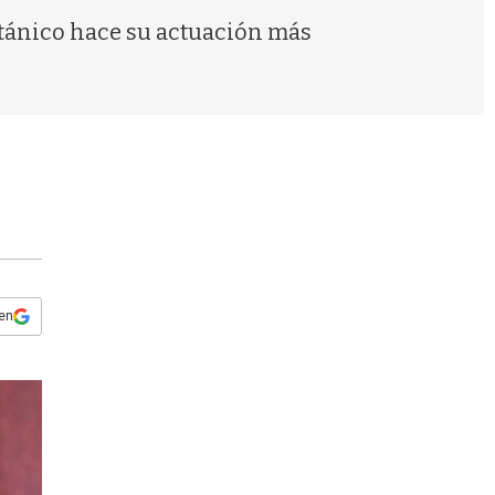
s
tánico hace su actuación más
q
u
e
d
a
 en