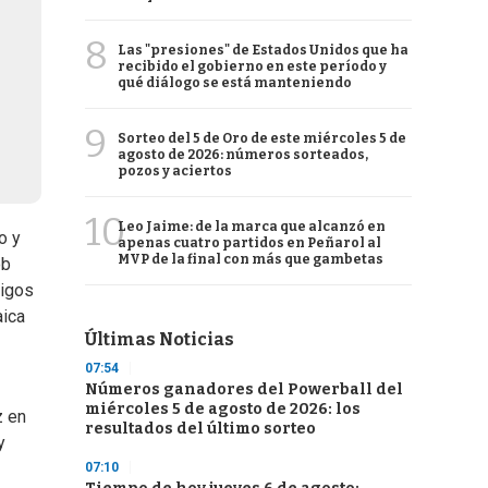
8
Las "presiones" de Estados Unidos que ha
recibido el gobierno en este período y
qué diálogo se está manteniendo
9
Sorteo del 5 de Oro de este miércoles 5 de
agosto de 2026: números sorteados,
pozos y aciertos
10
Leo Jaime: de la marca que alcanzó en
o y
apenas cuatro partidos en Peñarol al
MVP de la final con más que gambetas
ob
migos
aica
Últimas Noticias
07:54
Números ganadores del Powerball del
miércoles 5 de agosto de 2026: los
z en
resultados del último sorteo
y
07:10