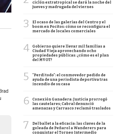
ciclón extratropical se dará la noche del
jueves y madrugada del viernes
3
El ocaso de las galerías del Centro y el
boom en Pocitos: cómo se reconfigura el
mercado de locales comerciales
4
Gobierno quiere llevar mil familias a
Ciudad Vieja aprovechando ocho
propiedades públicas: ¿cómo es el plan
del MVOT?
5
"Perdí todo": el conmovedor pedido de
ayuda de una periodista deportiva tras
incendio de su casa
Brad
6
u
Conexión Ganadera: Justicia prorrogó
las cautelares; Cabral denunció
amenazas y Carrasco reclamó traslados
7
Del ballet a la eficacia: las claves de la
goleada de Peñarol a Wanderers para
conquistar el Torneo Intermedio