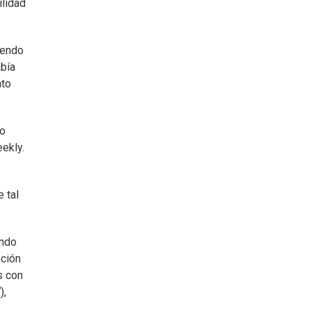
ilidad
iendo
abía
nto
do
ekly.
 tal
ando
ación
s con
),