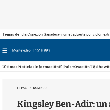
Temas del día:
Conexión Ganadera
Inumet advierte por ciclón extr
Montevideo, T 15° H 89%
M
e
n
u
Últimas Noticias
Información
El País +
Ovación
TV Show
B
EL PAÍS
DOMINGO
Kingsley Ben-Adir: un a