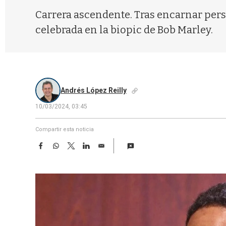
Carrera ascendente. Tras encarnar per
celebrada en la biopic de Bob Marley.
Andrés López Reilly
10/03/2024, 03:45
Compartir esta noticia
F
W
T
L
E
a
h
w
i
m
c
a
i
n
a
e
t
t
k
i
b
s
t
e
l
o
A
e
d
o
p
r
I
k
p
n