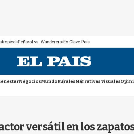
atropical
Peñarol vs. Wanderers
En Clave País
ienestar
Negocios
Mundo
Rurales
Narrativas visuales
Opin
ctor versátil en los zapatos