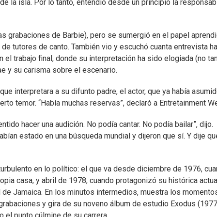
de la isla. Por lo tanto, entendió desde un principio la responsab
las grabaciones de Barbie), pero se sumergió en el papel aprend
 de tutores de canto. También vio y escuchó cuanta entrevista h
 el trabajo final, donde su interpretación ha sido elogiada (no ta
gae y su carisma sobre el escenario.
ue interpretara a su difunto padre, el actor, que ya había asumi
rto temor. “Había muchas reservas”, declaró a Entretainment We
do hacer una audición. No podía cantar. No podía bailar”, dijo.
bían estado en una búsqueda mundial y dijeron que sí. Y dije que
 turbulento en lo político: el que va desde diciembre de 1976, cu
opia casa, y abril de 1978, cuando protagonizó su histórica actu
al de Jamaica. En los minutos intermedios, muestra los momento
 grabaciones y gira de su noveno álbum de estudio Exodus (1977
 el punto cúlmine de su carrera.