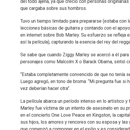
del todo ajena, ya que creció con personas originarias 
que cargaba sobre sus hombros.
Tuvo un tiempo limitado para prepararse (estaba con 
lecciones básicas de guitarra y contando con el apoyo
en internet sobre Bob Marley. Su esfuerzo se refleja en
así la película), capturando la esencia del rey del reg
Se sabe que cuando Ziggy Marley se acercó a él para q
personajes como Malcolm X o Barack Obama, sintió cie
“Estaba completamente convencido de que no tenía senti
Luego agregó, en tono de broma: “Mi pregunta fue si ha
vez deberían hacer otra”.
La película abarca un período intenso en lo artístico y
Marley fue víctima de un intento de asesinato en su pr
en el concierto One Love Peace en Kingston, la capit
sus hijos, los amores y rencores con su esposa y las
que comenzó a componer en el exilio y es considerado