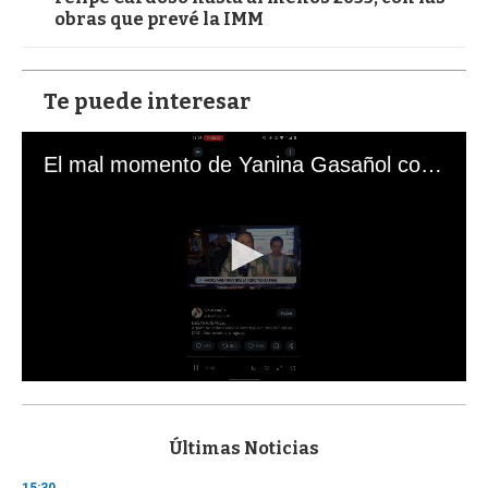
obras que prevé la IMM
Te puede interesar
El mal momento de Yanina Gasañol con un hincha argentino en "Subrayado"
0
s
e
c
Últimas Noticias
o
n