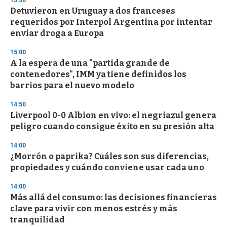
15:30
d
Detuvieron en Uruguay a dos franceses
s
o
requeridos por Interpol Argentina por intentar
f
enviar droga a Europa
3
3
s
15:00
e
A la espera de una "partida grande de
c
contenedores", IMM ya tiene definidos los
o
n
barrios para el nuevo modelo
d
s
14:50
Liverpool 0-0 Albion en vivo: el negriazul genera
peligro cuando consigue éxito en su presión alta
14:00
¿Morrón o paprika? Cuáles son sus diferencias,
propiedades y cuándo conviene usar cada uno
14:00
Más allá del consumo: las decisiones financieras
clave para vivir con menos estrés y más
tranquilidad