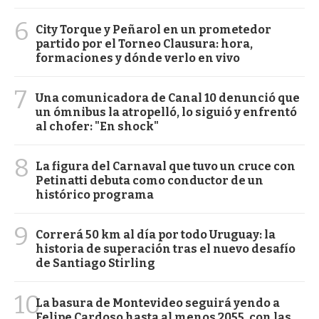
6
City Torque y Peñarol en un prometedor
partido por el Torneo Clausura: hora,
formaciones y dónde verlo en vivo
7
Una comunicadora de Canal 10 denunció que
un ómnibus la atropelló, lo siguió y enfrentó
al chofer: "En shock"
8
La figura del Carnaval que tuvo un cruce con
Petinatti debuta como conductor de un
histórico programa
9
Correrá 50 km al día por todo Uruguay: la
historia de superación tras el nuevo desafío
de Santiago Stirling
10
La basura de Montevideo seguirá yendo a
Felipe Cardoso hasta al menos 2055, con las