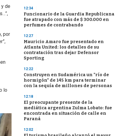
 y de
12:34
s…”,
Funcionario de la Guardia Republicana
fue atrapado con más de $ 300.000 en
perfumes de contrabando
, por
12:27
r”,
Mauricio Amaro fue presentado en
Atlanta United: los detalles de su
contratación tras dejar Defensor
Sporting
aen
12:22
Construyen en Sudamérica un "río de
hormigón" de 145 km para terminar
con la sequía de millones de personas
o lo
12:18
El preocupante presente de la
mediática argentina Zulma Lobato: fue
encontrada en situación de calle en
Paraná
12:02
El turismo brasileño alcanzó el mayor