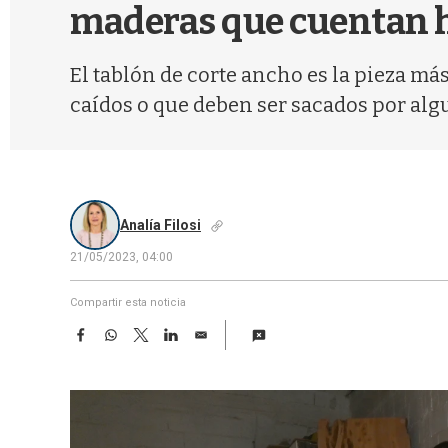
maderas que cuentan hi
El tablón de corte ancho es la pieza má
caídos o que deben ser sacados por alg
Analía Filosi
21/05/2023, 04:00
Compartir esta noticia
F
W
T
L
E
a
h
w
i
m
c
a
i
n
a
e
t
t
k
i
b
s
t
e
l
o
A
e
d