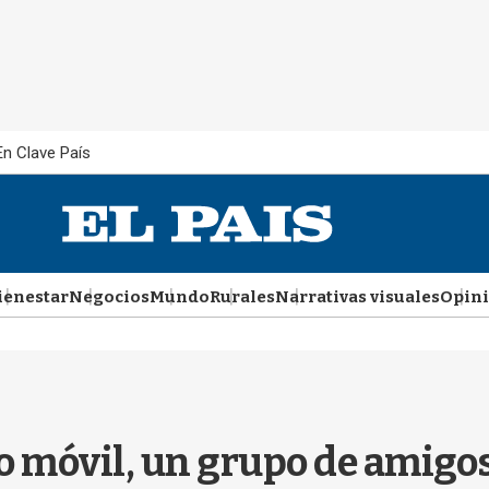
En Clave País
ienestar
Negocios
Mundo
Rurales
Narrativas visuales
Opin
o móvil, un grupo de amigos