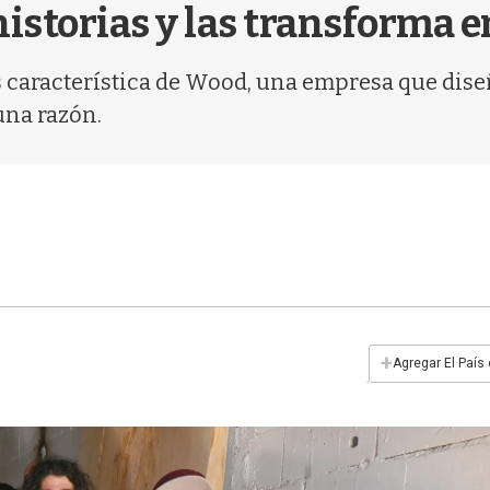
storias y las transforma e
s característica de Wood, una empresa que dise
una razón.
+
Agregar El País