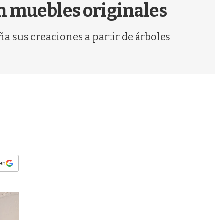
s
n muebles originales
q
u
e
ña sus creaciones a partir de árboles
d
a
 en