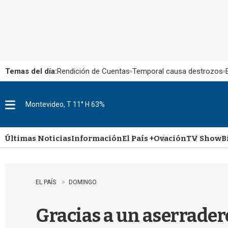
Temas del día:
Rendición de Cuentas
Temporal causa destrozos
Montevideo, T 11° H 63%
M
e
n
u
Últimas Noticias
Información
El País +
Ovación
TV Show
B
EL PAÍS
DOMINGO
Gracias a un aserrader