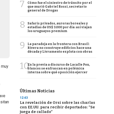
7
Cómo fue el siniestro de tránsito por el
que murió Gabriel Rossi, secretario
general de Drogas
8
Safaris privados, auroras boreales y
estadías de US$ 3.000 por día: así viajan
los uruguayos premium
9
La paradoja en la frontera con Brasil:
Rivera no construye edificios hace una
década y Livramento explota con obras
10
En la previa a discurso de Lacalle Pou,
a muy
blancos se enfrascan en polémica
interna sobre qué oposición ejercer
a
Últimas Noticias
ave
12:43
sitan
La revelación de Orsi sobre las charlas
con EE.UU. para recibir deportados: “Se
juega de callado”