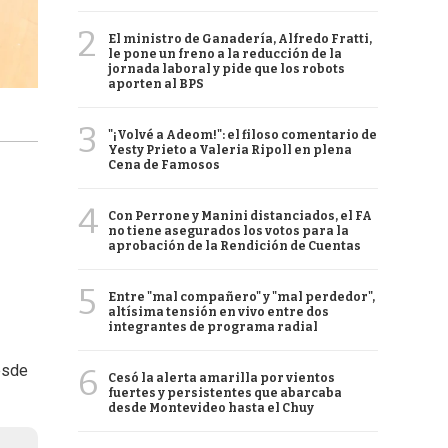
2
El ministro de Ganadería, Alfredo Fratti,
le pone un freno a la reducción de la
jornada laboral y pide que los robots
aporten al BPS
3
"¡Volvé a Adeom!": el filoso comentario de
Yesty Prieto a Valeria Ripoll en plena
Cena de Famosos
4
Con Perrone y Manini distanciados, el FA
no tiene asegurados los votos para la
aprobación de la Rendición de Cuentas
5
Entre "mal compañero" y "mal perdedor",
altísima tensión en vivo entre dos
integrantes de programa radial
esde
6
Cesó la alerta amarilla por vientos
fuertes y persistentes que abarcaba
desde Montevideo hasta el Chuy