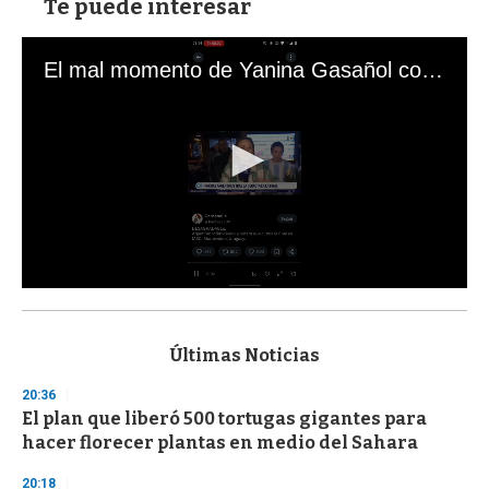
Te puede interesar
El mal momento de Yanina Gasañol con un hincha argentino en "Subrayado"
0
s
e
c
Últimas Noticias
o
n
20:36
d
El plan que liberó 500 tortugas gigantes para
s
o
hacer florecer plantas en medio del Sahara
f
3
20:18
3