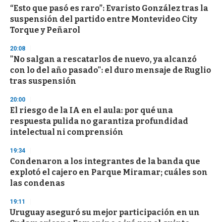
s
“Esto que pasó es raro”: Evaristo González tras la
e
suspensión del partido entre Montevideo City
c
Torque y Peñarol
o
n
d
20:08
s
"No salgan a rescatarlos de nuevo, ya alcanzó
con lo del año pasado": el duro mensaje de Ruglio
tras suspensión
20:00
El riesgo de la IA en el aula: por qué una
respuesta pulida no garantiza profundidad
intelectual ni comprensión
19:34
Condenaron a los integrantes de la banda que
explotó el cajero en Parque Miramar; cuáles son
las condenas
19:11
Uruguay aseguró su mejor participación en un