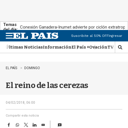
Temas
Conexión Ganadera
Inumet advierte por ciclón extratropi
del día:
Suscribite al 50% OFF
Ingresar
M
e
Últimas Noticias
Información
El País +
Ovación
TV Show
n
M
u
o
s
t
EL PAÍS
DOMINGO
r
a
El reino de las cerezas
r
b
�
s
04/02/2018, 06:00
q
u
Compartir esta noticia
e
F
W
T
L
E
d