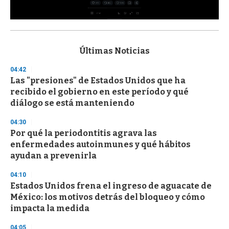
0
s
e
c
Últimas Noticias
o
n
04:42
d
Las "presiones" de Estados Unidos que ha
s
o
recibido el gobierno en este período y qué
f
diálogo se está manteniendo
3
3
s
04:30
e
Por qué la periodontitis agrava las
c
enfermedades autoinmunes y qué hábitos
o
n
ayudan a prevenirla
d
s
04:10
Estados Unidos frena el ingreso de aguacate de
México: los motivos detrás del bloqueo y cómo
impacta la medida
04:05