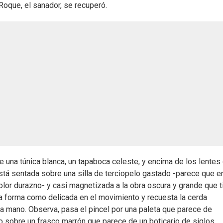
 Roque, el sanador, se recuperó.
te una túnica blanca, un tapaboca celeste, y encima de los lentes
Está sentada sobre una silla de terciopelo gastado -parece que e
color durazno- y casi magnetizada a la obra oscura y grande que 
la forma como delicada en el movimiento y recuesta la cerda
la mano. Observa, pasa el pincel por una paleta que parece de
to sobre un frasco marrón que parece de un boticario de siglos