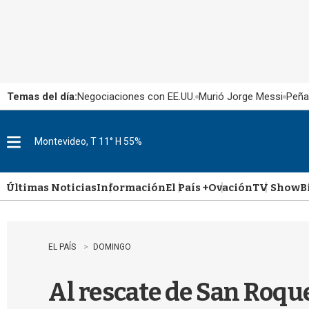
Temas del día:
Negociaciones con EE.UU.
Murió Jorge Messi
Peña
Montevideo, T 11° H 55%
M
e
n
u
Últimas Noticias
Información
El País +
Ovación
TV Show
B
EL PAÍS
DOMINGO
Al rescate de San Roque