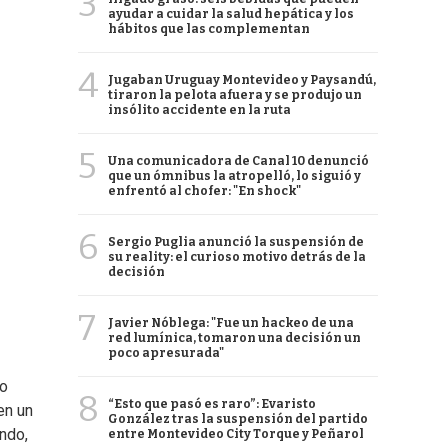
3
ayudar a cuidar la salud hepática y los
hábitos que las complementan
4
Jugaban Uruguay Montevideo y Paysandú,
tiraron la pelota afuera y se produjo un
insólito accidente en la ruta
5
Una comunicadora de Canal 10 denunció
que un ómnibus la atropelló, lo siguió y
enfrentó al chofer: "En shock"
6
Sergio Puglia anunció la suspensión de
su reality: el curioso motivo detrás de la
decisión
7
Javier Nóblega: "Fue un hackeo de una
red lumínica, tomaron una decisión un
poco apresurada"
to
8
“Esto que pasó es raro”: Evaristo
en un
González tras la suspensión del partido
ndo,
entre Montevideo City Torque y Peñarol