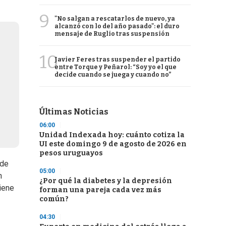
9
"No salgan a rescatarlos de nuevo, ya
alcanzó con lo del año pasado": el duro
mensaje de Ruglio tras suspensión
10
Javier Feres tras suspender el partido
entre Torque y Peñarol: “Soy yo el que
decide cuando se juega y cuando no”
Últimas Noticias
06:00
Unidad Indexada hoy: cuánto cotiza la
UI este domingo 9 de agosto de 2026 en
pesos uruguayos
 de
05:00
n
¿Por qué la diabetes y la depresión
tiene
forman una pareja cada vez más
común?
04:30