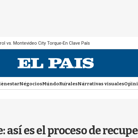
rol vs. Montevideo City Torque
En Clave País
ienestar
Negocios
Mundo
Rurales
Narrativas visuales
Opin
: así es el proceso de recup