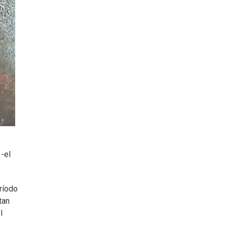
-el
eríodo
tan
l