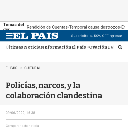
Temas del
Rendición de Cuentas
Temporal causa destrozos
En 
día:
Suscribite al 50% OFF
Ingresar
M
e
Últimas Noticias
Información
El País +
Ovación
TV Show
n
M
u
o
s
t
EL PAÍS
CULTURAL
r
a
Policías, narcos, y la
r
b
colaboración clandestina
�
s
q
u
09/06/2022, 16:38
e
d
Compartir esta noticia