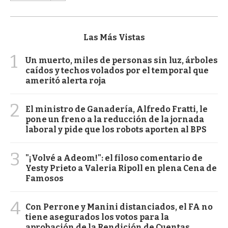
Las Más Vistas
1
Un muerto, miles de personas sin luz, árboles
caídos y techos volados por el temporal que
ameritó alerta roja
2
El ministro de Ganadería, Alfredo Fratti, le
pone un freno a la reducción de la jornada
laboral y pide que los robots aporten al BPS
3
"¡Volvé a Adeom!": el filoso comentario de
Yesty Prieto a Valeria Ripoll en plena Cena de
Famosos
4
Con Perrone y Manini distanciados, el FA no
tiene asegurados los votos para la
aprobación de la Rendición de Cuentas