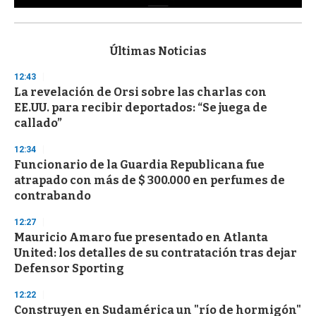
0
s
e
c
Últimas Noticias
o
n
12:43
d
La revelación de Orsi sobre las charlas con
s
o
EE.UU. para recibir deportados: “Se juega de
f
callado”
3
3
s
12:34
e
Funcionario de la Guardia Republicana fue
c
atrapado con más de $ 300.000 en perfumes de
o
n
contrabando
d
s
12:27
Mauricio Amaro fue presentado en Atlanta
United: los detalles de su contratación tras dejar
Defensor Sporting
12:22
Construyen en Sudamérica un "río de hormigón"