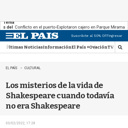
Tema
s del
Conflicto en el puerto
Explotaron cajero en Parque Miramar
día:
Suscribite al 50% OFF
Ingresar
M
e
Últimas Noticias
Información
El País +
Ovación
TV Show
n
M
u
o
s
t
EL PAÍS
CULTURAL
r
a
Los misterios de la vida de
r
b
Shakespeare cuando todavía
�
s
no era Shakespeare
q
u
e
d
03/02/2022, 17:28