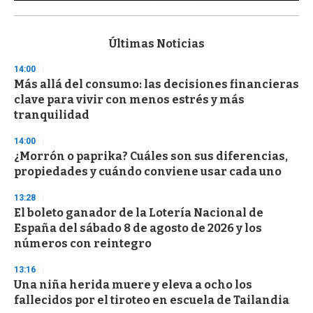
0
s
e
c
Últimas Noticias
o
n
14:00
d
Más allá del consumo: las decisiones financieras
s
o
clave para vivir con menos estrés y más
f
tranquilidad
3
3
s
14:00
e
¿Morrón o paprika? Cuáles son sus diferencias,
c
propiedades y cuándo conviene usar cada uno
o
n
d
13:28
s
El boleto ganador de la Lotería Nacional de
España del sábado 8 de agosto de 2026 y los
números con reintegro
13:16
Una niña herida muere y eleva a ocho los
fallecidos por el tiroteo en escuela de Tailandia