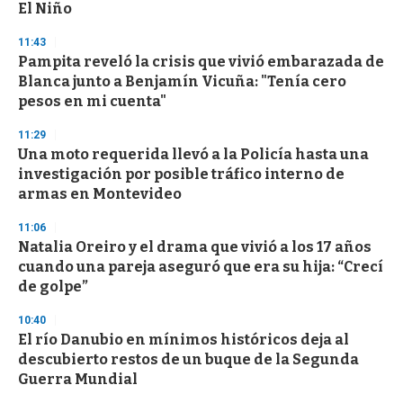
El Niño
3
3
s
11:43
e
Pampita reveló la crisis que vivió embarazada de
c
Blanca junto a Benjamín Vicuña: "Tenía cero
o
n
pesos en mi cuenta"
d
s
11:29
Una moto requerida llevó a la Policía hasta una
investigación por posible tráfico interno de
armas en Montevideo
11:06
Natalia Oreiro y el drama que vivió a los 17 años
cuando una pareja aseguró que era su hija: “Crecí
de golpe”
10:40
El río Danubio en mínimos históricos deja al
descubierto restos de un buque de la Segunda
Guerra Mundial