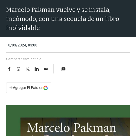
a
Marcelo Pakman vuelve y se instala,
incómodo, con una secuela de un libro
inolvidable
10/03/2024, 03:00
Compartir esta noticia
F
W
T
L
E
a
h
w
i
m
c
a
i
n
a
e
t
t
k
i
+
Agregar El País en
b
s
t
e
l
o
A
e
d
o
p
r
I
k
p
n