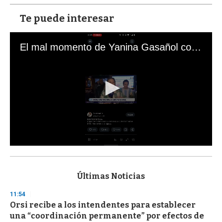
Te puede interesar
El mal momento de Yanina Gasañol con un hincha argentino en "Subrayado"
0
s
e
c
Últimas Noticias
o
n
11:54
d
Orsi recibe a los intendentes para establecer
s
o
una “coordinación permanente” por efectos de
f