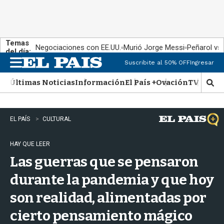
Temas
Negociaciones con EE.UU.
Murió Jorge Messi
Peñarol vs
del día:
Suscribite al 50% OFF
Ingresar
M
e
Últimas Noticias
Información
El País +
Ovación
TV Show
n
M
u
o
s
t
EL PAÍS
CULTURAL
r
a
HAY QUE LEER
r
b
Las guerras que se pensaron
�
s
durante la pandemia y que hoy
q
son realidad, alimentadas por
u
e
cierto pensamiento mágico
d