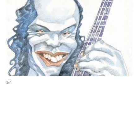
2
/
4
1
/
4