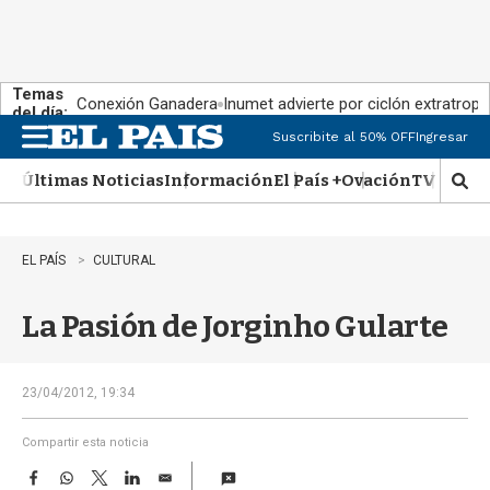
Temas
Conexión Ganadera
Inumet advierte por ciclón extratropi
del día:
Suscribite al 50% OFF
Ingresar
M
e
Últimas Noticias
Información
El País +
Ovación
TV Show
n
M
u
o
s
t
EL PAÍS
CULTURAL
r
a
La Pasión de Jorginho Gularte
r
b
�
s
23/04/2012, 19:34
q
u
Compartir esta noticia
e
F
W
T
L
E
d