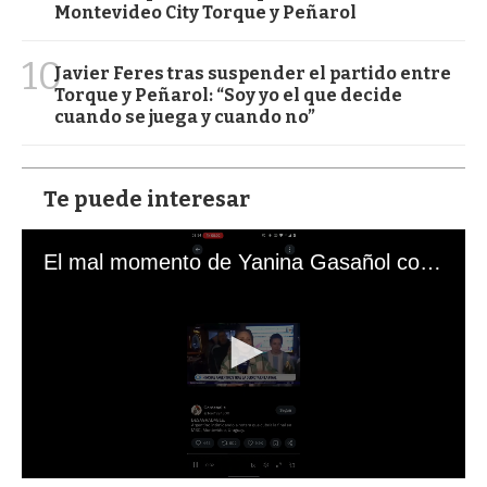
Montevideo City Torque y Peñarol
10
Javier Feres tras suspender el partido entre
Torque y Peñarol: “Soy yo el que decide
cuando se juega y cuando no”
Te puede interesar
El mal momento de Yanina Gasañol con un hincha argentino en "Subrayado"
0