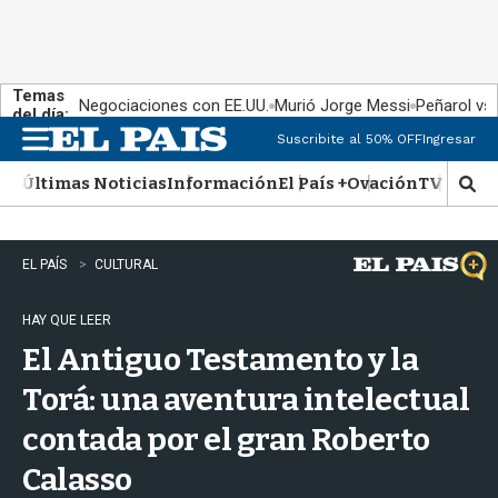
Temas
Negociaciones con EE.UU.
Murió Jorge Messi
Peñarol vs
del día:
Suscribite al 50% OFF
Ingresar
M
e
Últimas Noticias
Información
El País +
Ovación
TV Show
n
M
u
o
s
t
EL PAÍS
CULTURAL
r
a
HAY QUE LEER
r
b
El Antiguo Testamento y la
�
s
Torá: una aventura intelectual
q
contada por el gran Roberto
u
e
Calasso
d