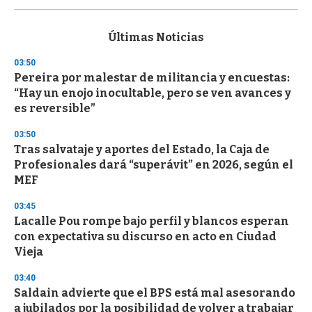
s
e
c
Últimas Noticias
o
n
03:50
d
Pereira por malestar de militancia y encuestas:
s
o
“Hay un enojo inocultable, pero se ven avances y
f
es reversible”
3
3
s
03:50
e
Tras salvataje y aportes del Estado, la Caja de
c
Profesionales dará “superávit” en 2026, según el
o
n
MEF
d
s
03:45
Lacalle Pou rompe bajo perfil y blancos esperan
con expectativa su discurso en acto en Ciudad
Vieja
03:40
Saldain advierte que el BPS está mal asesorando
a jubilados por la posibilidad de volver a trabajar