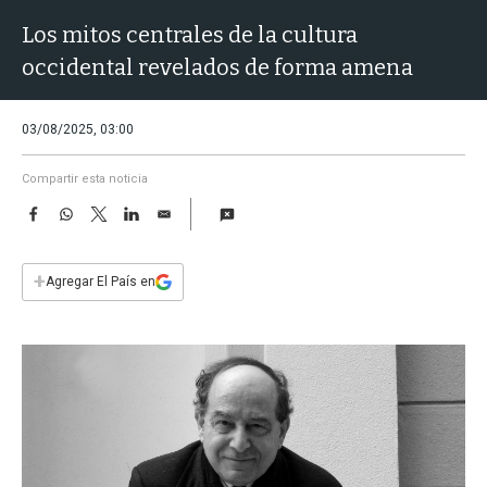
a
Los mitos centrales de la cultura
occidental revelados de forma amena
03/08/2025, 03:00
Compartir esta noticia
F
W
T
L
E
a
h
w
i
m
c
a
i
n
a
e
t
t
k
i
+
Agregar El País en
b
s
t
e
l
o
A
e
d
o
p
r
I
k
p
n