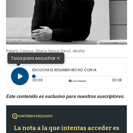
Roberto Calasso
(María Teresa Slanzi, detalle)
×
Toca para escuchar
ESCUCHÁ EL RESUMEN HECHO CON IA
Tiempo transcurrido: 0 segundos
Durac
00:00
00:38
CONTENIDO EXCLUSIVO
La nota a la que intentas acceder es