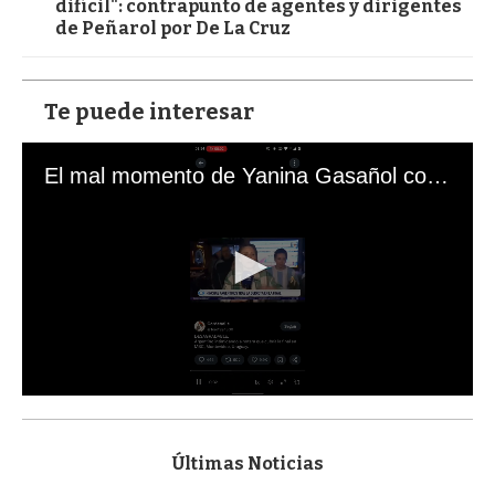
difícil": contrapunto de agentes y dirigentes
de Peñarol por De La Cruz
Te puede interesar
El mal momento de Yanina Gasañol con un hincha argentino en "Subrayado"
0
s
e
c
Últimas Noticias
o
n