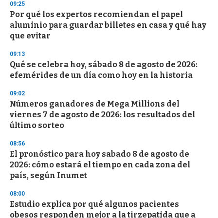
09:25
d
Por qué los expertos recomiendan el papel
s
o
aluminio para guardar billetes en casa y qué hay
f
que evitar
3
3
s
09:13
e
Qué se celebra hoy, sábado 8 de agosto de 2026:
c
efemérides de un día como hoy en la historia
o
n
d
09:02
s
Números ganadores de Mega Millions del
viernes 7 de agosto de 2026: los resultados del
último sorteo
08:56
El pronóstico para hoy sabado 8 de agosto de
2026: cómo estará el tiempo en cada zona del
país, según Inumet
08:00
Estudio explica por qué algunos pacientes
obesos responden mejor a la tirzepatida que a