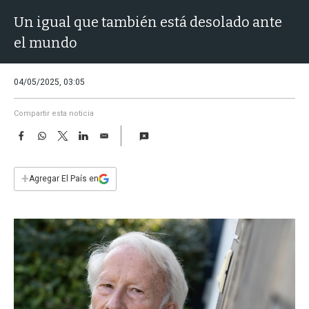
a
Un igual que también está desolado ante
el mundo
04/05/2025, 03:05
Compartir esta noticia
F
W
T
L
E
a
h
w
i
m
c
a
i
n
a
e
t
t
k
i
+
Agregar El País en
b
s
t
e
l
o
A
e
d
o
p
r
I
k
p
n