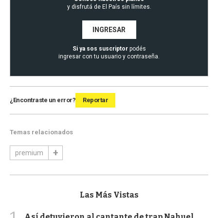
y disfrutá de El País sin límites.
INGRESAR
Si ya sos suscriptor
podés
ingresar con tu usuario y contraseña.
¿Encontraste un error?
Reportar
Temas relacionados
premium
Las Más Vistas
1
Así detuvieron al cantante de trap Nahuel