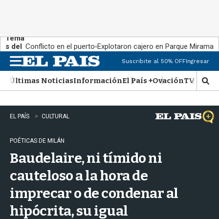
Tema
s del
Conflicto en el puerto
Explotaron cajero en Parque Miramar
día:
Suscribite al 50% OFF
Ingresar
M
e
Últimas Noticias
Información
El País +
Ovación
TV Show
n
M
u
o
s
t
EL PAÍS
CULTURAL
r
a
POÉTICAS DE MILÁN
r
b
Baudelaire, ni tímido ni
�
s
cauteloso a la hora de
q
imprecar o de condenar al
u
e
hipócrita, su igual
d