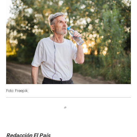
k
p
n
Foto: Freepik
Redacción El País