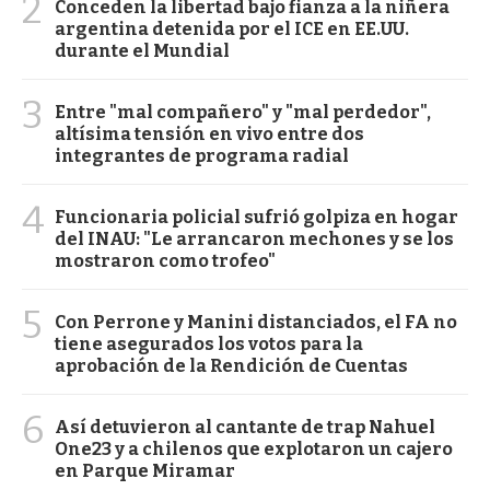
2
Conceden la libertad bajo fianza a la niñera
argentina detenida por el ICE en EE.UU.
durante el Mundial
3
Entre "mal compañero" y "mal perdedor",
altísima tensión en vivo entre dos
integrantes de programa radial
4
Funcionaria policial sufrió golpiza en hogar
del INAU: "Le arrancaron mechones y se los
mostraron como trofeo"
5
Con Perrone y Manini distanciados, el FA no
tiene asegurados los votos para la
aprobación de la Rendición de Cuentas
6
Así detuvieron al cantante de trap Nahuel
One23 y a chilenos que explotaron un cajero
en Parque Miramar