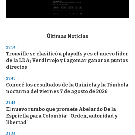
0
s
e
c
Últimas Noticias
o
n
23:54
d
Trouville se clasificó a playoffs y es el nuevo líder
s
o
de la LDA; Verdirrojo y Lagomar ganaron puntos
f
directos
3
3
s
23:45
e
Conocé los resultados de la Quiniela y la Tómbola
c
nocturna del viernes 7 de agosto de 2026
o
n
d
21:45
s
El nuevo rumbo que promete Abelardo De la
Espriella para Colombia: "Orden, autoridad y
libertad"
21:26