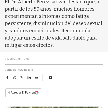
a
El Dr. Alberto Pérez Lanzac destaca que, a
partir de los 50 años, muchos hombres
experimentan síntomas como fatiga
persistente, disminución del deseo sexual
y cambios emocionales. Recomienda
adoptar un estilo de vida saludable para
mitigar estos efectos.
31/08/2025, 10:00
Compartir esta noticia
F
W
T
L
E
a
h
w
i
m
c
a
i
n
a
e
t
t
k
i
+
Agregar El País en
b
s
t
e
l
o
A
e
d
o
p
r
I