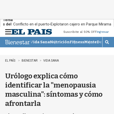
Tema
s del
Conflicto en el puerto
Explotaron cajero en Parque Miramar
día:
Suscribite al 50% OFF
Ingresar
M
e
Vida Sana
Nutrición
Fitness
Mente
Descans
n
M
u
o
s
t
EL PAÍS
BIENESTAR
VIDA SANA
r
a
Urólogo explica cómo
r
b
identificar la "menopausia
�
s
masculina": síntomas y cómo
q
u
afrontarla
e
d