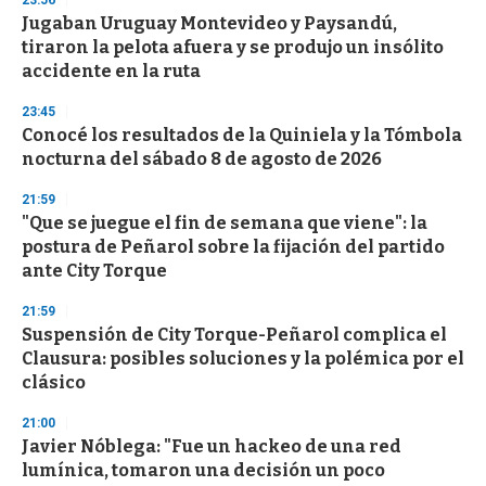
23:56
d
Jugaban Uruguay Montevideo y Paysandú,
s
o
tiraron la pelota afuera y se produjo un insólito
f
accidente en la ruta
3
3
s
23:45
e
Conocé los resultados de la Quiniela y la Tómbola
c
nocturna del sábado 8 de agosto de 2026
o
n
d
21:59
s
"Que se juegue el fin de semana que viene": la
postura de Peñarol sobre la fijación del partido
ante City Torque
21:59
Suspensión de City Torque-Peñarol complica el
Clausura: posibles soluciones y la polémica por el
clásico
21:00
Javier Nóblega: "Fue un hackeo de una red
lumínica, tomaron una decisión un poco