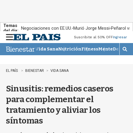
Temas
Negociaciones con EE.UU.
Murió Jorge Messi
Peñarol vs
del día:
Suscribite al 50% OFF
Ingresar
M
e
Vida Sana
Nutrición
Fitness
Mente
Descans
n
M
u
o
s
t
EL PAÍS
BIENESTAR
VIDA SANA
r
a
Sinusitis: remedios caseros
r
b
para complementar el
�
s
tratamiento y aliviar los
q
u
síntomas
e
d