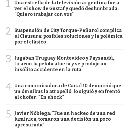
1
Una estrella de la televisión argentina fue a
ver el show de Gustaf y quedó deslumbrada:
"Quiero trabajar con vos"
2
Suspensión de City Torque-Peñarol complica
el Clausura: posibles soluciones y la polémica
por el clásico
3
Jugaban Uruguay Montevideo y Paysandú,
tiraron la pelota afuera y se produjo un
insólito accidente en la ruta
4
Una comunicadora de Canal 10 denunció que
un ómnibus la atropelló, lo siguió y enfrentó
al chofer: "En shock"
5
Javier Nóblega: "Fue un hackeo de una red
lumínica, tomaron una decisión un poco
apresurada"