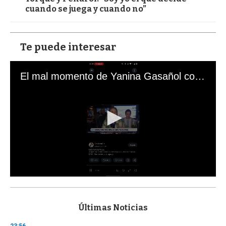
cuando se juega y cuando no”
Te puede interesar
El mal momento de Yanina Gasañol con un hincha argentino en "Subrayado"
0
s
e
c
Últimas Noticias
o
n