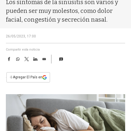
a
Los síntomas de la sinusitis son varios y
pueden ser muy molestos, como dolor
facial, congestión y secreción nasal.
26/05/2023, 17:00
Compartir esta noticia
F
W
T
L
E
a
h
w
i
m
c
a
i
n
a
e
t
t
k
i
+
Agregar El País en
b
s
t
e
l
o
A
e
d
o
p
r
I
k
p
n