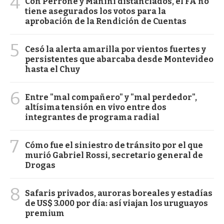
4
Con Perrone y Manini distanciados, el FA no
tiene asegurados los votos para la
aprobación de la Rendición de Cuentas
5
Cesó la alerta amarilla por vientos fuertes y
persistentes que abarcaba desde Montevideo
hasta el Chuy
6
Entre "mal compañero" y "mal perdedor",
altísima tensión en vivo entre dos
integrantes de programa radial
7
Cómo fue el siniestro de tránsito por el que
murió Gabriel Rossi, secretario general de
Drogas
8
Safaris privados, auroras boreales y estadías
de US$ 3.000 por día: así viajan los uruguayos
premium