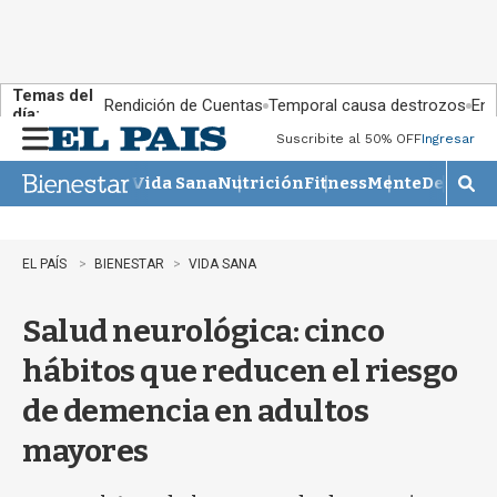
Temas del
Rendición de Cuentas
Temporal causa destrozos
En 
día:
Suscribite al 50% OFF
Ingresar
M
e
Vida Sana
Nutrición
Fitness
Mente
Descans
n
M
u
o
s
t
EL PAÍS
BIENESTAR
VIDA SANA
r
a
Salud neurológica: cinco
r
b
hábitos que reducen el riesgo
�
s
de demencia en adultos
q
u
mayores
e
d