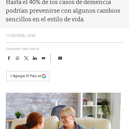
a
Hasta el 40% de los casos de demencia
podrían prevenirse con algunos cambios
sencillos en el estilo de vida.
17/05/2025, 14:00
Compartir esta noticia
F
W
T
L
E
a
h
w
i
m
c
a
i
n
a
e
t
t
k
i
+
Agregar El País en
b
s
t
e
l
o
A
e
d
o
p
r
I
k
p
n