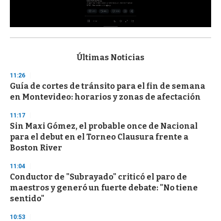
0
s
e
c
Últimas Noticias
o
n
11:26
d
Guía de cortes de tránsito para el fin de semana
s
o
en Montevideo: horarios y zonas de afectación
f
3
11:17
3
s
Sin Maxi Gómez, el probable once de Nacional
e
para el debut en el Torneo Clausura frente a
c
Boston River
o
n
d
11:04
s
Conductor de "Subrayado" criticó el paro de
maestros y generó un fuerte debate: "No tiene
sentido"
10:53