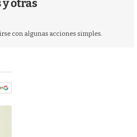
 y otras
s
q
u
e
d
cirse con algunas acciones simples.
a
 en