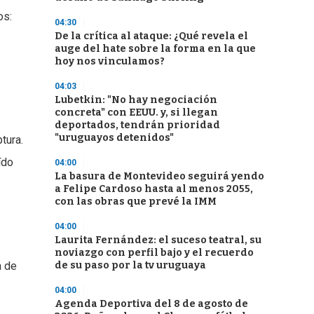
os:
04:30
De la crítica al ataque: ¿Qué revela el
auge del hate sobre la forma en la que
hoy nos vinculamos?
04:03
Lubetkin: "No hay negociación
concreta" con EEUU. y, si llegan
deportados, tendrán prioridad
"uruguayos detenidos"
tura.
ído
04:00
La basura de Montevideo seguirá yendo
a Felipe Cardoso hasta al menos 2055,
con las obras que prevé la IMM
04:00
Laurita Fernández: el suceso teatral, su
noviazgo con perfil bajo y el recuerdo
de su paso por la tv uruguaya
a de
04:00
Agenda Deportiva del 8 de agosto de