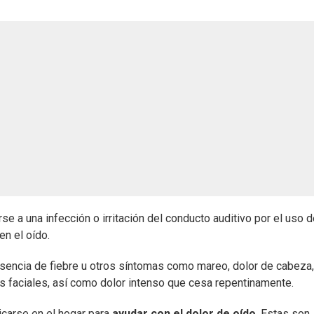
se a una infección o irritación del conducto auditivo por el uso 
n el oído.
sencia de fiebre u otros síntomas como mareo, dolor de cabeza,
s faciales, así como dolor intenso que cesa repentinamente.
icarse en el hogar para
ayudar con el dolor de oído
. Estas son