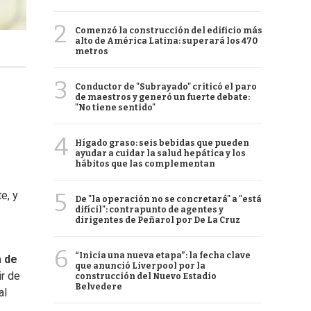
2
Comenzó la construcción del edificio más
alto de América Latina: superará los 470
metros
3
Conductor de "Subrayado" criticó el paro
de maestros y generó un fuerte debate:
"No tiene sentido"
4
Hígado graso: seis bebidas que pueden
ayudar a cuidar la salud hepática y los
hábitos que las complementan
5
e, y
De "la operación no se concretará" a "está
difícil": contrapunto de agentes y
dirigentes de Peñarol por De La Cruz
6
“Inicia una nueva etapa”: la fecha clave
 de
que anunció Liverpool por la
ir de
construcción del Nuevo Estadio
Belvedere
al