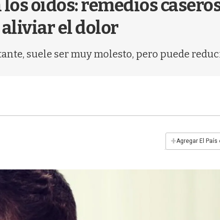
los oídos: remedios caseros
liviar el dolor
stante, suele ser muy molesto, pero puede redu
+
Agregar El País