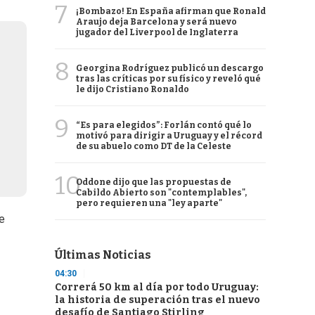
7
¡Bombazo! En España afirman que Ronald
Araujo deja Barcelona y será nuevo
jugador del Liverpool de Inglaterra
8
Georgina Rodríguez publicó un descargo
tras las críticas por su físico y reveló qué
le dijo Cristiano Ronaldo
9
“Es para elegidos”: Forlán contó qué lo
motivó para dirigir a Uruguay y el récord
de su abuelo como DT de la Celeste
10
Oddone dijo que las propuestas de
Cabildo Abierto son "contemplables",
pero requieren una "ley aparte"
de
Últimas Noticias
04:30
Correrá 50 km al día por todo Uruguay:
la historia de superación tras el nuevo
desafío de Santiago Stirling