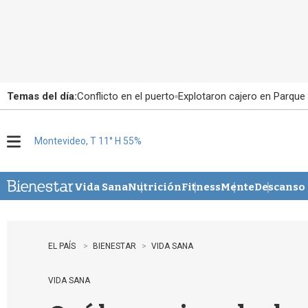
Temas del día:
Conflicto en el puerto
Explotaron cajero en Parque
Montevideo, T 11° H 55%
M
e
n
u
Vida Sana
Nutrición
Fitness
Mente
Descanso
EL PAÍS
BIENESTAR
VIDA SANA
VIDA SANA