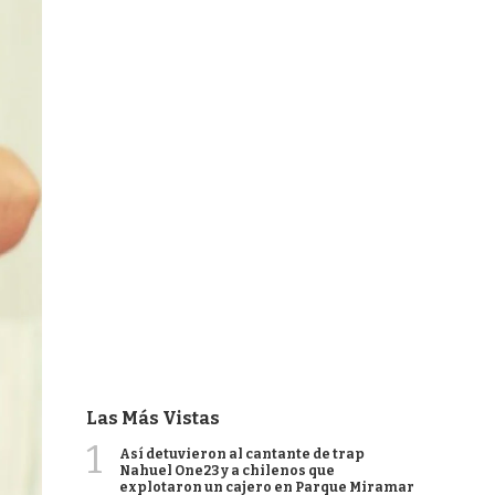
Las Más Vistas
1
Así detuvieron al cantante de trap
Nahuel One23 y a chilenos que
explotaron un cajero en Parque Miramar