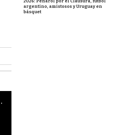
2026: Peñarol por el Clausura, fútbol
argentino, amistosos y Uruguay en
básquet
cha argentino en "Subrayado"