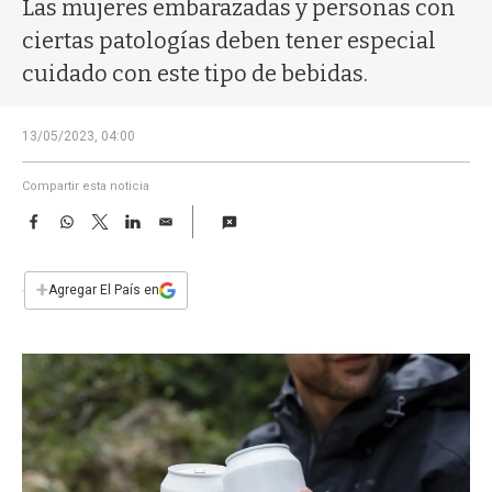
a
Las mujeres embarazadas y personas con
ciertas patologías deben tener especial
cuidado con este tipo de bebidas.
13/05/2023, 04:00
Compartir esta noticia
F
W
T
L
E
a
h
w
i
m
c
a
i
n
a
e
t
t
k
i
+
Agregar El País en
b
s
t
e
l
o
A
e
d
o
p
r
I
k
p
n