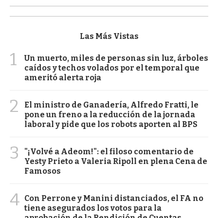
Las Más Vistas
1
Un muerto, miles de personas sin luz, árboles
caídos y techos volados por el temporal que
ameritó alerta roja
2
El ministro de Ganadería, Alfredo Fratti, le
pone un freno a la reducción de la jornada
laboral y pide que los robots aporten al BPS
3
"¡Volvé a Adeom!": el filoso comentario de
Yesty Prieto a Valeria Ripoll en plena Cena de
Famosos
4
Con Perrone y Manini distanciados, el FA no
tiene asegurados los votos para la
aprobación de la Rendición de Cuentas