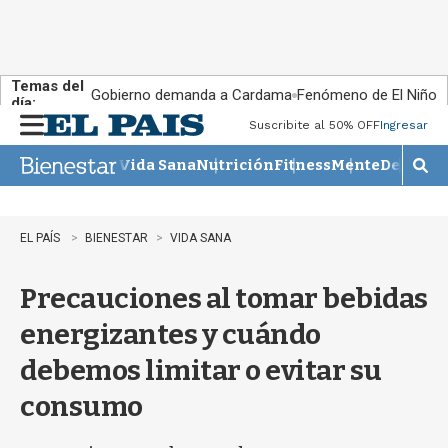
Temas del
Gobierno demanda a Cardama
Fenómeno de El Niño
día:
Suscribite al 50% OFF
Ingresar
M
e
Vida Sana
Nutrición
Fitness
Mente
Descans
n
M
u
o
s
t
EL PAÍS
BIENESTAR
VIDA SANA
r
a
Precauciones al tomar bebidas
r
b
energizantes y cuándo
�
s
debemos limitar o evitar su
q
u
consumo
e
d