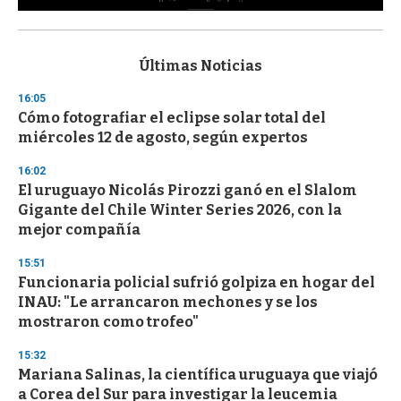
0
s
e
c
Últimas Noticias
o
n
16:05
d
Cómo fotografiar el eclipse solar total del
s
o
miércoles 12 de agosto, según expertos
f
3
16:02
3
s
El uruguayo Nicolás Pirozzi ganó en el Slalom
e
Gigante del Chile Winter Series 2026, con la
c
mejor compañía
o
n
d
15:51
s
Funcionaria policial sufrió golpiza en hogar del
INAU: "Le arrancaron mechones y se los
mostraron como trofeo"
15:32
Mariana Salinas, la científica uruguaya que viajó
a Corea del Sur para investigar la leucemia