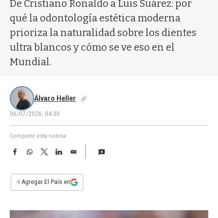
a
De Cristiano Ronaldo a Luis Suárez: por
qué la odontología estética moderna
prioriza la naturalidad sobre los dientes
ultra blancos y cómo se ve eso en el
Mundial.
Álvaro Heller
06/07/2026, 04:30
Compartir esta noticia
F
W
T
L
E
a
h
w
i
m
c
a
i
n
a
e
t
t
k
i
+
Agregar El País en
b
s
t
e
l
o
A
e
d
o
p
r
I
k
p
n