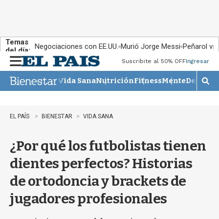
Temas
Negociaciones con EE.UU.
Murió Jorge Messi
Peñarol vs
del día:
Suscribite al 50% OFF
Ingresar
M
e
Vida Sana
Nutrición
Fitness
Mente
Descans
n
M
u
o
s
t
EL PAÍS
BIENESTAR
VIDA SANA
r
a
¿Por qué los futbolistas tienen
r
b
dientes perfectos? Historias
�
s
de ortodoncia y brackets de
q
u
jugadores profesionales
e
d