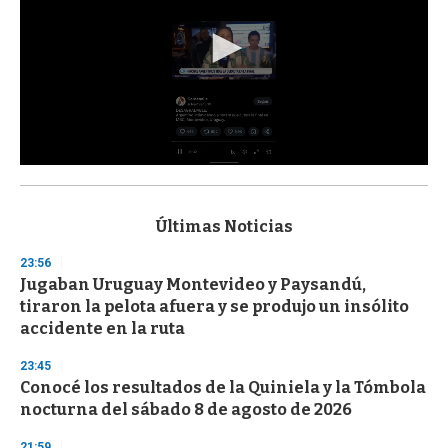
0
s
e
c
Últimas Noticias
o
n
23:56
d
Jugaban Uruguay Montevideo y Paysandú,
s
o
tiraron la pelota afuera y se produjo un insólito
f
accidente en la ruta
3
3
s
23:45
e
Conocé los resultados de la Quiniela y la Tómbola
c
nocturna del sábado 8 de agosto de 2026
o
n
d
21:59