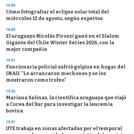
n
16:05
d
Cómo fotografiar el eclipse solar total del
s
o
miércoles 12 de agosto, según expertos
f
3
16:02
3
s
El uruguayo Nicolás Pirozzi ganó en el Slalom
e
Gigante del Chile Winter Series 2026, con la
c
mejor compañía
o
n
d
15:51
s
Funcionaria policial sufrió golpiza en hogar del
INAU: "Le arrancaron mechones y se los
mostraron como trofeo"
15:32
Mariana Salinas, la científica uruguaya que viajó
a Corea del Sur para investigar la leucemia
bovina
15:31
UTE trabaja en zonas afectadas por el temporal