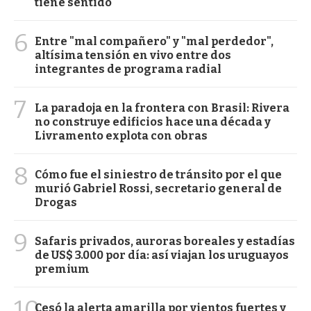
tiene sentido"
6
Entre "mal compañero" y "mal perdedor",
altísima tensión en vivo entre dos
integrantes de programa radial
7
La paradoja en la frontera con Brasil: Rivera
no construye edificios hace una década y
Livramento explota con obras
8
Cómo fue el siniestro de tránsito por el que
murió Gabriel Rossi, secretario general de
Drogas
9
Safaris privados, auroras boreales y estadías
de US$ 3.000 por día: así viajan los uruguayos
premium
10
Cesó la alerta amarilla por vientos fuertes y