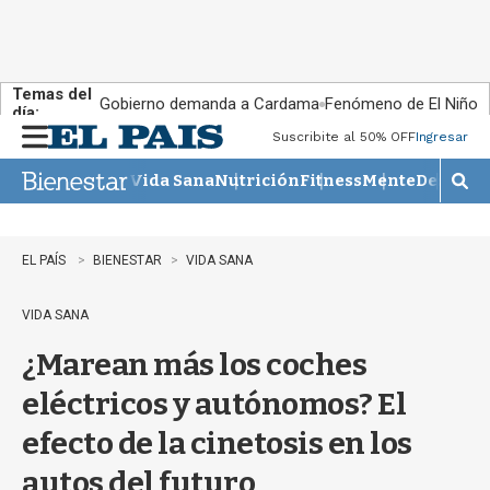
Temas del
Gobierno demanda a Cardama
Fenómeno de El Niño
día:
Suscribite al 50% OFF
Ingresar
M
e
Vida Sana
Nutrición
Fitness
Mente
Descans
n
M
u
o
s
t
EL PAÍS
BIENESTAR
VIDA SANA
r
a
VIDA SANA
r
b
¿Marean más los coches
�
s
eléctricos y autónomos? El
q
u
efecto de la cinetosis en los
e
d
autos del futuro