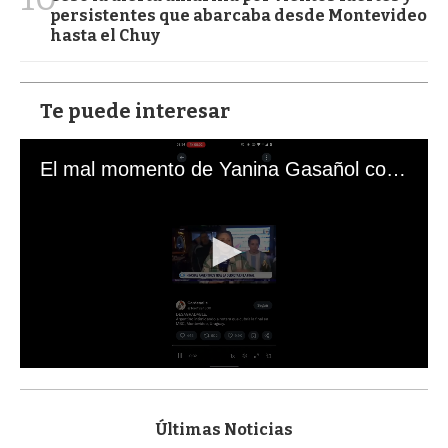
persistentes que abarcaba desde Montevideo
hasta el Chuy
Te puede interesar
El mal momento de Yanina Gasañol con un hincha argentino en "Subrayado"
0
s
e
c
Últimas Noticias
o