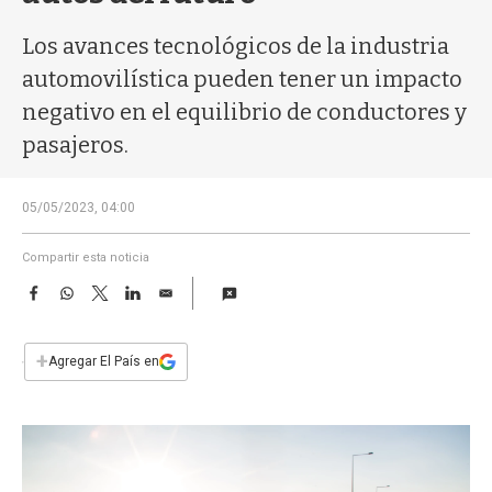
a
Los avances tecnológicos de la industria
automovilística pueden tener un impacto
negativo en el equilibrio de conductores y
pasajeros.
05/05/2023, 04:00
Compartir esta noticia
F
W
T
L
E
a
h
w
i
m
c
a
i
n
a
e
t
t
k
i
+
Agregar El País en
b
s
t
e
l
o
A
e
d
o
p
r
I
k
p
n