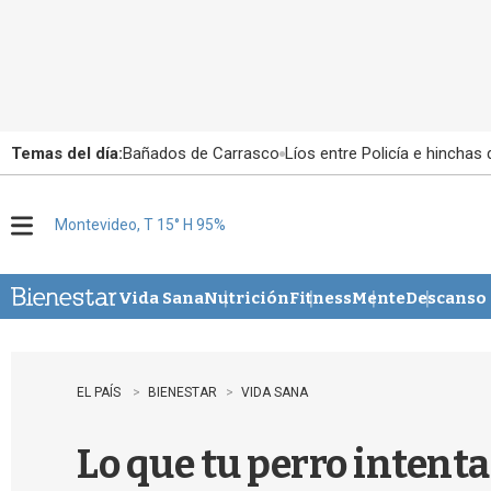
Temas del día:
Bañados de Carrasco
Líos entre Policía e hinchas
Montevideo, T 15° H 95%
M
e
n
u
Vida Sana
Nutrición
Fitness
Mente
Descanso
EL PAÍS
BIENESTAR
VIDA SANA
Lo que tu perro intenta