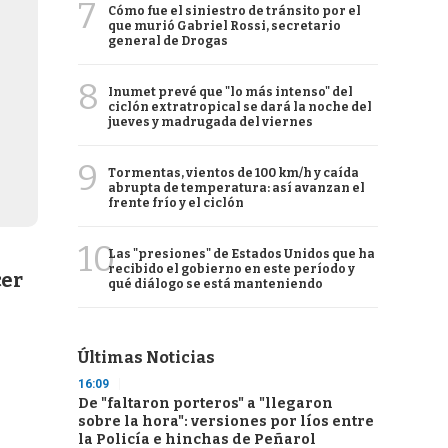
7
Cómo fue el siniestro de tránsito por el
que murió Gabriel Rossi, secretario
general de Drogas
8
Inumet prevé que "lo más intenso" del
ciclón extratropical se dará la noche del
jueves y madrugada del viernes
9
Tormentas, vientos de 100 km/h y caída
abrupta de temperatura: así avanzan el
frente frío y el ciclón
10
Las "presiones" de Estados Unidos que ha
recibido el gobierno en este período y
cer
qué diálogo se está manteniendo
Últimas Noticias
16:09
De "faltaron porteros" a "llegaron
sobre la hora": versiones por líos entre
la Policía e hinchas de Peñarol