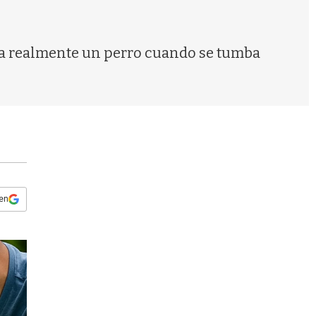
s
q
u
e
ca realmente un perro cuando se tumba
d
a
 en