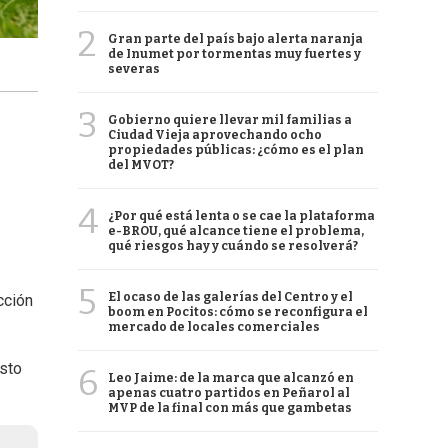
2
Gran parte del país bajo alerta naranja
de Inumet por tormentas muy fuertes y
severas
3
Gobierno quiere llevar mil familias a
Ciudad Vieja aprovechando ocho
propiedades públicas: ¿cómo es el plan
del MVOT?
4
¿Por qué está lenta o se cae la plataforma
e-BROU, qué alcance tiene el problema,
qué riesgos hay y cuándo se resolverá?
5
El ocaso de las galerías del Centro y el
cción
boom en Pocitos: cómo se reconfigura el
mercado de locales comerciales
esto
6
Leo Jaime: de la marca que alcanzó en
apenas cuatro partidos en Peñarol al
MVP de la final con más que gambetas