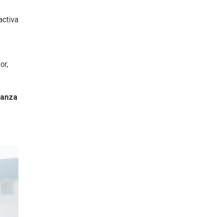
activa
or,
panza