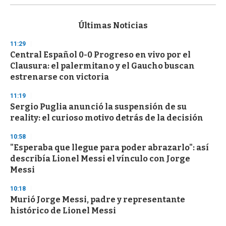
s
e
c
Últimas Noticias
o
n
11:29
d
Central Español 0-0 Progreso en vivo por el
s
o
Clausura: el palermitano y el Gaucho buscan
f
estrenarse con victoria
3
3
s
11:19
e
Sergio Puglia anunció la suspensión de su
c
reality: el curioso motivo detrás de la decisión
o
n
d
10:58
s
"Esperaba que llegue para poder abrazarlo": así
describía Lionel Messi el vínculo con Jorge
Messi
10:18
Murió Jorge Messi, padre y representante
histórico de Lionel Messi