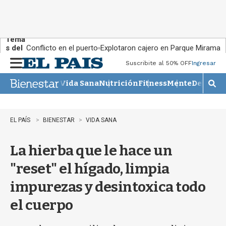
Tema
s del
Conflicto en el puerto
Explotaron cajero en Parque Miramar
día:
Suscribite al 50% OFF
Ingresar
M
e
Vida Sana
Nutrición
Fitness
Mente
Descans
n
M
u
o
s
t
EL PAÍS
BIENESTAR
VIDA SANA
r
a
La hierba que le hace un
r
b
"reset" el hígado, limpia
�
s
impurezas y desintoxica todo
q
u
el cuerpo
e
d