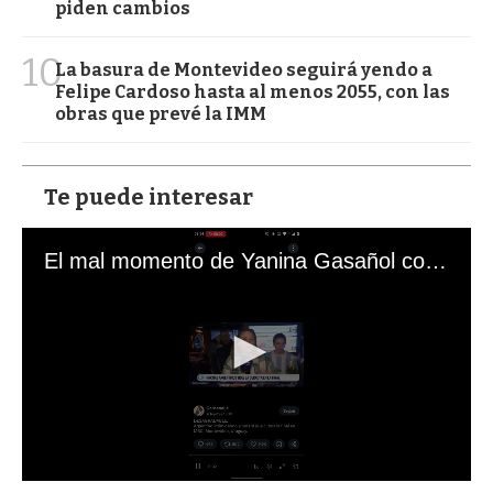
piden cambios
10
La basura de Montevideo seguirá yendo a
Felipe Cardoso hasta al menos 2055, con las
obras que prevé la IMM
Te puede interesar
El mal momento de Yanina Gasañol con un hincha argentino en "Subrayado"
0