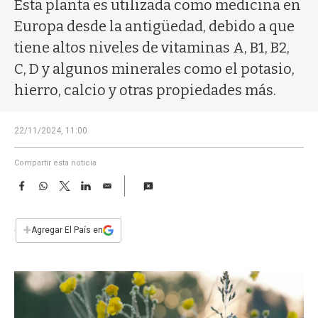
a
Esta planta es utilizada como medicina en
Europa desde la antigüedad, debido a que
tiene altos niveles de vitaminas A, B1, B2,
C, D y algunos minerales como el potasio,
hierro, calcio y otras propiedades más.
22/11/2024, 11:00
Compartir esta noticia
F
W
T
L
E
a
h
w
i
m
c
a
i
n
a
e
t
t
k
i
+
Agregar El País en
b
s
t
e
l
o
A
e
d
o
p
r
I
k
p
n