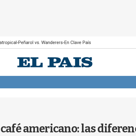
atropical
Peñarol vs. Wanderers
En Clave País
al café americano: las difer