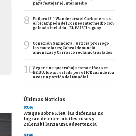
para festejar el Intermedio
8
Peñarol 5-1 Wanderers: el Carbonero es
el bicampeón del Torneo Intermedio con
goleada incluida - EL PAÍS Uruguay
9
Conexión Ganadera: Justicia prorrogó
las cautelares; Cabral denunció
amenazas y Carrasco reclamó traslados
10
Argentina que trabaja como niñera en
EE.UU. fue arrestada por el ICE cuando iba
a ver un partido del Mundial
Últimas Noticias
03:46
Ataque sobre Kiev: las defensas no
logran detener misiles rusos y
Zelenski lanza una advertencia
03:40