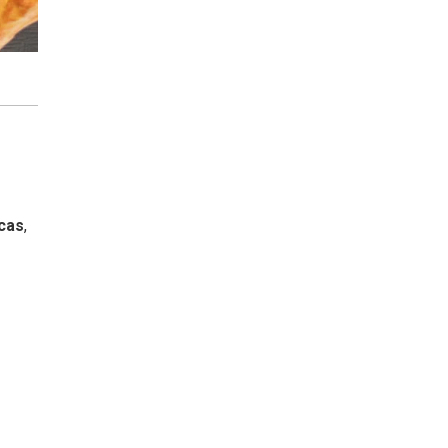
cas
,