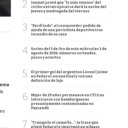
2
Inumet prevé que "lo más intenso" del
ciclón extratropical se dará la noche del
jueves y madrugada del viernes
3
"Perdí todo": el conmovedor pedido de
ayuda de una periodista deportiva tras
incendio de su casa
4
Sorteo del 5 de Oro de este miércoles 5 de
agosto de 2026: números sorteados,
pozos y aciertos
5
El primer gol del argentino Leonel Jaime
en Peñarol: en una final y con una
definición de lujo
tema
la
6
Mujer de 29 años permanece en CTI tras
intoxicarse con hamburguesas
presuntamente contaminadas en
Paysandú
les
7
"Tranquilo el camello...": la frase que
eligió Peñarol e imprimió en pilusos