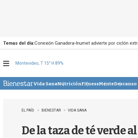
Temas del día:
Conexión Ganadera
Inumet advierte por ciclón extr
Montevideo, T 15° H 89%
M
e
n
u
Vida Sana
Nutrición
Fitness
Mente
Descanso
EL PAÍS
BIENESTAR
VIDA SANA
De la taza de té verde 