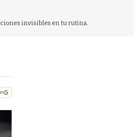
s
q
u
e
ciones invisibles en tu rutina.
d
a
 en