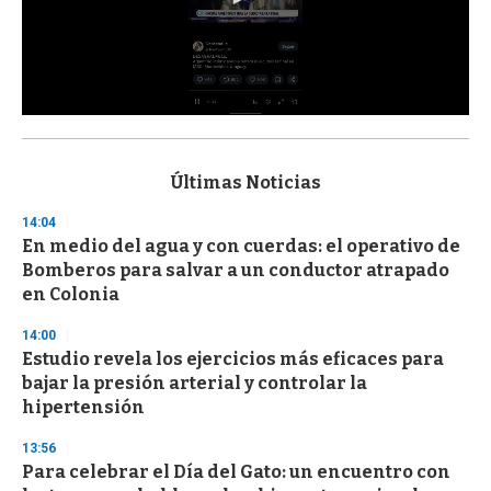
0
s
e
c
Últimas Noticias
o
n
14:04
d
En medio del agua y con cuerdas: el operativo de
s
o
Bomberos para salvar a un conductor atrapado
f
en Colonia
3
3
s
14:00
e
Estudio revela los ejercicios más eficaces para
c
bajar la presión arterial y controlar la
o
n
hipertensión
d
s
13:56
Para celebrar el Día del Gato: un encuentro con