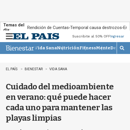
Temas del
Rendición de Cuentas
Temporal causa destrozos
En 
día:
Suscribite al 50% OFF
Ingresar
M
e
Vida Sana
Nutrición
Fitness
Mente
Descans
n
M
u
o
s
t
EL PAÍS
BIENESTAR
VIDA SANA
r
a
Cuidado del medioambiente
r
b
en verano: qué puede hacer
�
s
cada uno para mantener las
q
u
playas limpias
e
d