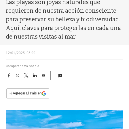
a
Las playas son joyas naturales que
requieren de nuestra acción consciente
para preservar su belleza y biodiversidad.
Aquí, claves para protegerlas en cada una
de nuestras visitas al mar.
12/01/2025, 05:00
Compartir esta noticia
F
W
T
L
E
a
h
w
i
m
c
a
i
n
a
e
t
t
k
i
+
Agregar El País en
b
s
t
e
l
o
A
e
d
o
p
r
I
k
p
n