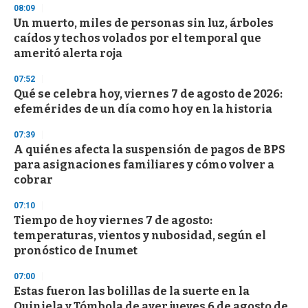
s
08:09
e
Un muerto, miles de personas sin luz, árboles
c
caídos y techos volados por el temporal que
o
n
ameritó alerta roja
d
s
07:52
Qué se celebra hoy, viernes 7 de agosto de 2026:
efemérides de un día como hoy en la historia
07:39
A quiénes afecta la suspensión de pagos de BPS
para asignaciones familiares y cómo volver a
cobrar
07:10
Tiempo de hoy viernes 7 de agosto:
temperaturas, vientos y nubosidad, según el
pronóstico de Inumet
07:00
Estas fueron las bolillas de la suerte en la
Quiniela y Tómbola de ayer jueves 6 de agosto de