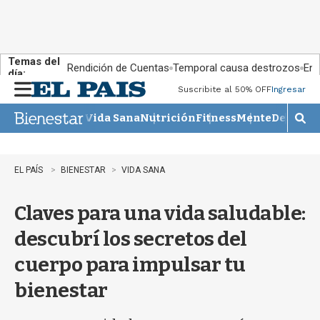
Temas del
Rendición de Cuentas
Temporal causa destrozos
En 
día:
Suscribite al 50% OFF
Ingresar
M
e
Vida Sana
Nutrición
Fitness
Mente
Descans
n
M
u
o
s
t
EL PAÍS
BIENESTAR
VIDA SANA
r
a
Claves para una vida saludable:
r
b
descubrí los secretos del
�
s
cuerpo para impulsar tu
q
u
bienestar
e
d