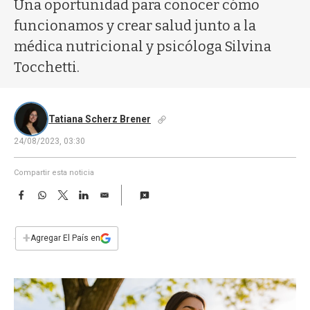
a
Una oportunidad para conocer cómo
funcionamos y crear salud junto a la
médica nutricional y psicóloga Silvina
Tocchetti.
Tatiana Scherz Brener
24/08/2023, 03:30
Compartir esta noticia
F
W
T
L
E
a
h
w
i
m
c
a
i
n
a
e
t
t
k
i
+
Agregar El País en
b
s
t
e
l
o
A
e
d
o
p
r
I
k
p
n