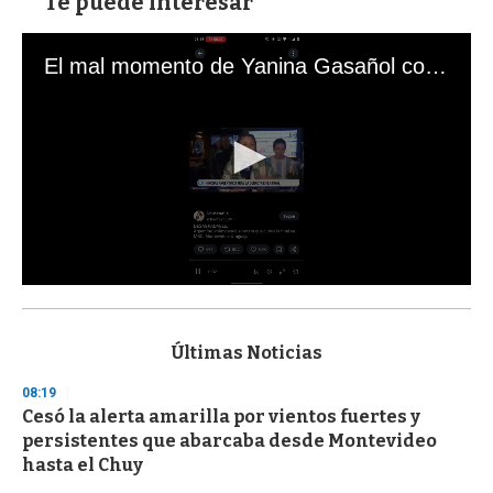
Te puede interesar
El mal momento de Yanina Gasañol con un hincha argentino en "Subrayado"
0
s
e
c
Últimas Noticias
o
n
08:19
d
Cesó la alerta amarilla por vientos fuertes y
s
o
persistentes que abarcaba desde Montevideo
f
hasta el Chuy
3
3