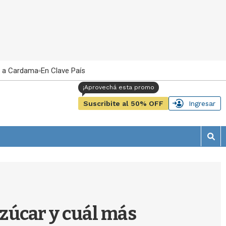
 a Cardama
En Clave País
Suscribite al 50% OFF
Ingresar
M
o
s
t
r
a
r
azúcar y cuál más
b
�