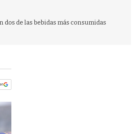
s
q
u
e
rán dos de las bebidas más consumidas
d
a
 en