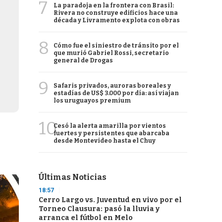
7
La paradoja en la frontera con Brasil:
Rivera no construye edificios hace una
década y Livramento explota con obras
8
Cómo fue el siniestro de tránsito por el
que murió Gabriel Rossi, secretario
general de Drogas
9
Safaris privados, auroras boreales y
estadías de US$ 3.000 por día: así viajan
los uruguayos premium
10
Cesó la alerta amarilla por vientos
fuertes y persistentes que abarcaba
desde Montevideo hasta el Chuy
Últimas Noticias
18:57
Cerro Largo vs. Juventud en vivo por el
Torneo Clausura: pasó la lluvia y
arranca el fútbol en Melo