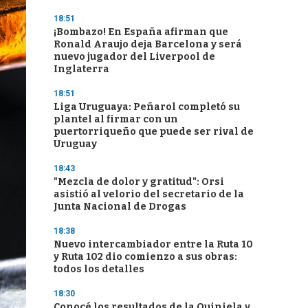
18:51
¡Bombazo! En España afirman que
Ronald Araujo deja Barcelona y será
nuevo jugador del Liverpool de
Inglaterra
18:51
Liga Uruguaya: Peñarol completó su
plantel al firmar con un
puertorriqueño que puede ser rival de
Uruguay
18:43
"Mezcla de dolor y gratitud": Orsi
asistió al velorio del secretario de la
Junta Nacional de Drogas
18:38
Nuevo intercambiador entre la Ruta 10
y Ruta 102 dio comienzo a sus obras:
todos los detalles
18:30
Conocé los resultados de la Quiniela y