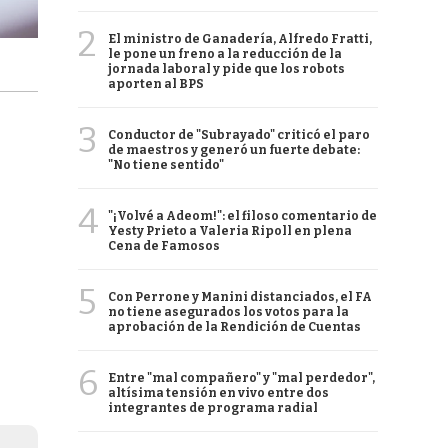
2
El ministro de Ganadería, Alfredo Fratti,
le pone un freno a la reducción de la
jornada laboral y pide que los robots
aporten al BPS
3
Conductor de "Subrayado" criticó el paro
de maestros y generó un fuerte debate:
"No tiene sentido"
4
"¡Volvé a Adeom!": el filoso comentario de
Yesty Prieto a Valeria Ripoll en plena
Cena de Famosos
5
Con Perrone y Manini distanciados, el FA
no tiene asegurados los votos para la
aprobación de la Rendición de Cuentas
6
Entre "mal compañero" y "mal perdedor",
altísima tensión en vivo entre dos
integrantes de programa radial