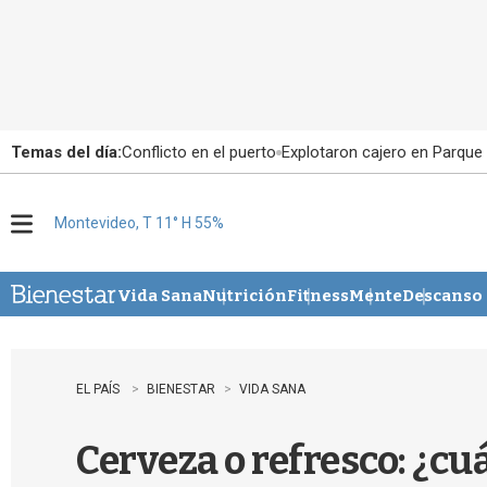
Temas del día:
Conflicto en el puerto
Explotaron cajero en Parque
Montevideo, T 11° H 55%
M
e
n
u
Vida Sana
Nutrición
Fitness
Mente
Descanso
EL PAÍS
BIENESTAR
VIDA SANA
Cerveza o refresco: ¿cu