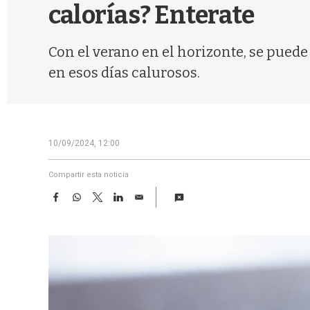
calorías? Enterate
Con el verano en el horizonte, se puede
en esos días calurosos.
10/09/2024, 12:00
Compartir esta noticia
F
W
T
L
E
a
h
w
i
m
c
a
i
n
a
e
t
t
k
i
b
s
t
e
l
o
A
e
d
o
p
r
I
k
p
n