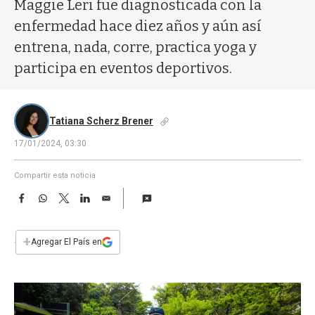
a
Maggie Leri fue diagnosticada con la
enfermedad hace diez años y aún así
entrena, nada, corre, practica yoga y
participa en eventos deportivos.
Tatiana Scherz Brener
17/01/2024, 03:30
Compartir esta noticia
F
W
T
L
E
a
h
w
i
m
c
a
i
n
a
e
t
t
k
i
+
Agregar El País en
b
s
t
e
l
o
A
e
d
o
p
r
I
k
p
n