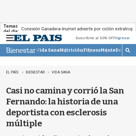
Temas
Conexión Ganadera
Inumet advierte por ciclón extratropi
del día:
Suscribite al 50% OFF
Ingresar
M
e
Vida Sana
Nutrición
Fitness
Mente
Descans
n
M
u
o
s
t
EL PAÍS
BIENESTAR
VIDA SANA
r
a
Casi no camina y corrió la San
r
b
Fernando: la historia de una
�
s
deportista con esclerosis
q
u
múltiple
e
d