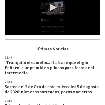
0
s
e
c
Últimas Noticias
o
n
22:49
d
"Tranquilo el camello...": la frase que eligió
s
o
Peñarol e imprimió en pilusos para festejar el
f
Intermedio
3
3
s
21:53
e
Sorteo del 5 de Oro de este miércoles 5 de agosto
c
de 2026: números sorteados, pozos y aciertos
o
n
d
21:19
s