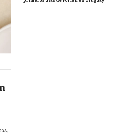
primeros días de Forlán en Uruguay
an
sos,