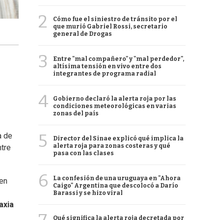
2
Cómo fue el siniestro de tránsito por el
que murió Gabriel Rossi, secretario
general de Drogas
3
Entre "mal compañero" y "mal perdedor",
altísima tensión en vivo entre dos
integrantes de programa radial
4
Gobierno declaró la alerta roja por las
condiciones meteorológicas en varias
zonas del país
5
a de
Director del Sinae explicó qué implica la
alerta roja para zonas costeras y qué
ntre
pasa con las clases
6
La confesión de una uruguaya en "Ahora
 en
Caigo" Argentina que descolocó a Darío
Barassi y se hizo viral
axia
Qué significa la alerta roja decretada por