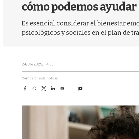
cómo podemos ayudar 
Es esencial considerar el bienestar em
psicológicos y sociales en el plan de tr
24/05/2025, 14:00
Compartir esta noticia
F
W
T
L
E
a
h
w
i
m
c
a
i
n
a
e
t
t
k
i
b
s
t
e
l
o
A
e
d
o
p
r
I
k
p
n