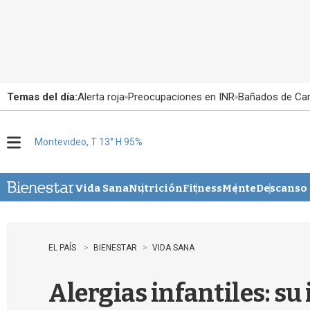
Temas del día:
Alerta roja
Preocupaciones en INR
Bañados de Ca
Montevideo, T 13° H 95%
M
e
n
u
Vida Sana
Nutrición
Fitness
Mente
Descanso
EL PAÍS
BIENESTAR
VIDA SANA
Alergias infantiles: su