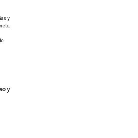
ñas y
reto,
lo
so y