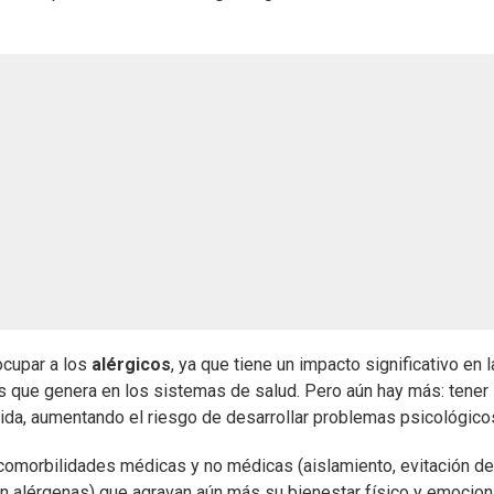
ocupar a los
alérgicos
, ya que tiene un impacto significativo en l
s que genera en los sistemas de salud. Pero aún hay más: tener
 vida, aumentando el riesgo de desarrollar problemas psicológico
comorbilidades médicas y no médicas (aislamiento, evitación de
n alérgenas) que agravan aún más su bienestar físico y emociona