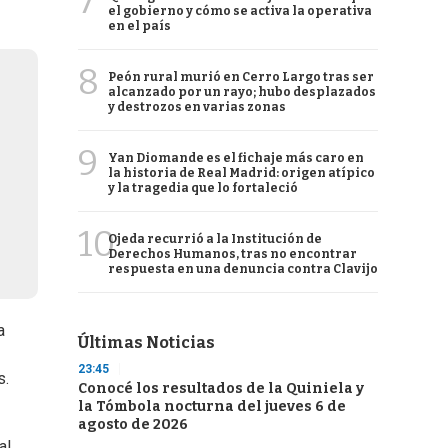
7
el gobierno y cómo se activa la operativa
en el país
8
Peón rural murió en Cerro Largo tras ser
alcanzado por un rayo; hubo desplazados
y destrozos en varias zonas
9
Yan Diomande es el fichaje más caro en
la historia de Real Madrid: origen atípico
y la tragedia que lo fortaleció
10
Ojeda recurrió a la Institución de
Derechos Humanos, tras no encontrar
respuesta en una denuncia contra Clavijo
a
Últimas Noticias
23:45
s.
Conocé los resultados de la Quiniela y
la Tómbola nocturna del jueves 6 de
agosto de 2026
l.