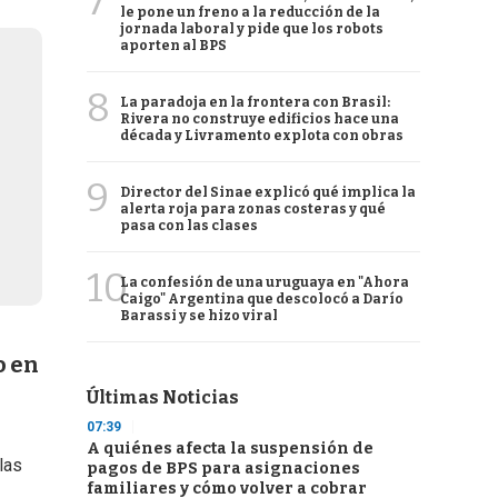
7
le pone un freno a la reducción de la
jornada laboral y pide que los robots
aporten al BPS
8
La paradoja en la frontera con Brasil:
Rivera no construye edificios hace una
década y Livramento explota con obras
9
Director del Sinae explicó qué implica la
alerta roja para zonas costeras y qué
pasa con las clases
10
La confesión de una uruguaya en "Ahora
Caigo" Argentina que descolocó a Darío
Barassi y se hizo viral
o en
Últimas Noticias
07:39
A quiénes afecta la suspensión de
las
pagos de BPS para asignaciones
familiares y cómo volver a cobrar