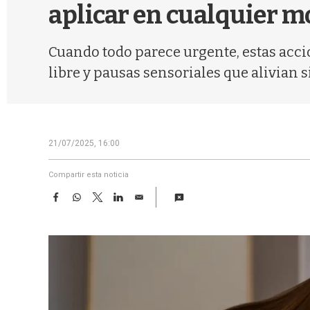
aplicar en cualquier 
Cuando todo parece urgente, estas acci
libre y pausas sensoriales que alivian 
21/07/2025, 16:00
Compartir esta noticia
F
W
T
L
E
a
h
w
i
m
c
a
i
n
a
e
t
t
k
i
b
s
t
e
l
o
A
e
d
o
p
r
I
k
p
n