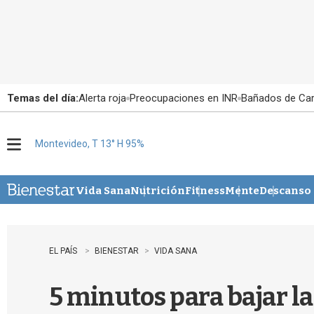
Temas del día:
Alerta roja
Preocupaciones en INR
Bañados de Ca
Montevideo, T 13° H 95%
M
e
n
u
Vida Sana
Nutrición
Fitness
Mente
Descanso
EL PAÍS
BIENESTAR
VIDA SANA
5 minutos para bajar l