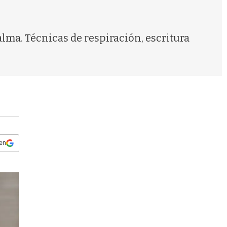
s
q
u
e
lma. Técnicas de respiración, escritura
d
a
 en