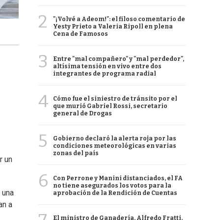
2
"¡Volvé a Adeom!": el filoso comentario de
Yesty Prieto a Valeria Ripoll en plena
Cena de Famosos
3
Entre "mal compañero" y "mal perdedor",
altísima tensión en vivo entre dos
integrantes de programa radial
4
Cómo fue el siniestro de tránsito por el
que murió Gabriel Rossi, secretario
general de Drogas
5
Gobierno declaró la alerta roja por las
condiciones meteorológicas en varias
zonas del país
r un
6
Con Perrone y Manini distanciados, el FA
no tiene asegurados los votos para la
 una
aprobación de la Rendición de Cuentas
an a
El ministro de Ganadería, Alfredo Fratti,