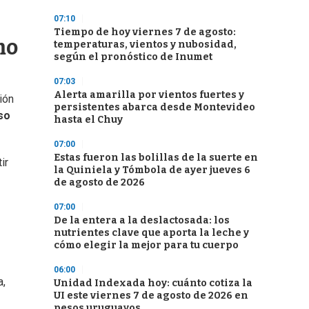
07:10
Tiempo de hoy viernes 7 de agosto:
mo
temperaturas, vientos y nubosidad,
según el pronóstico de Inumet
07:03
Alerta amarilla por vientos fuertes y
ión
persistentes abarca desde Montevideo
so
hasta el Chuy
07:00
Estas fueron las bolillas de la suerte en
ir
la Quiniela y Tómbola de ayer jueves 6
de agosto de 2026
07:00
De la entera a la deslactosada: los
nutrientes clave que aporta la leche y
cómo elegir la mejor para tu cuerpo
06:00
a,
Unidad Indexada hoy: cuánto cotiza la
UI este viernes 7 de agosto de 2026 en
pesos uruguayos