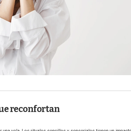
que reconfortan
r una vela. Los rituales sencillos y sensoriales tienen un impact