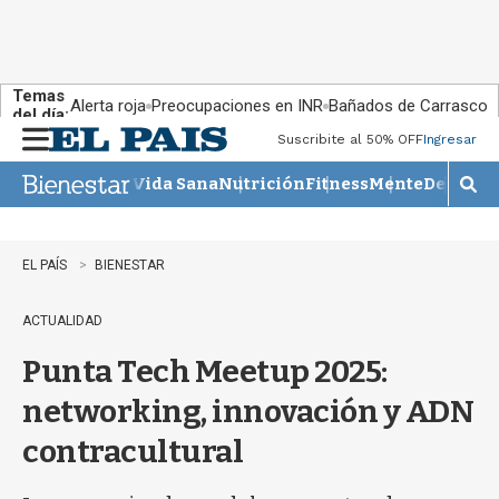
Temas
Alerta roja
Preocupaciones en INR
Bañados de Carrasco
del día:
Suscribite al 50% OFF
Ingresar
M
e
Vida Sana
Nutrición
Fitness
Mente
Descans
n
M
u
o
s
t
EL PAÍS
BIENESTAR
r
a
ACTUALIDAD
r
b
Punta Tech Meetup 2025:
�
s
networking, innovación y ADN
q
u
contracultural
e
d