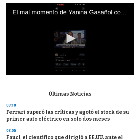
El mal momento de Yanina Gasañol con un hincha argentino en "Subrayado"
0
s
e
c
Últimas Noticias
o
n
03:10
d
Ferrari superó las críticas y agotó el stock de su
s
o
primer auto eléctrico en solo dos meses
f
3
03:05
3
s
Fauci, el científico que dirigió a EE.UU. ante el