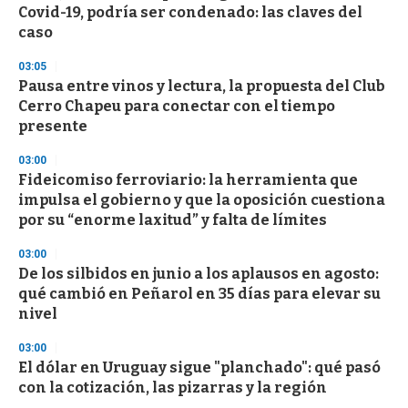
e
Covid-19, podría ser condenado: las claves del
c
caso
o
n
d
03:05
s
Pausa entre vinos y lectura, la propuesta del Club
Cerro Chapeu para conectar con el tiempo
presente
03:00
Fideicomiso ferroviario: la herramienta que
impulsa el gobierno y que la oposición cuestiona
por su “enorme laxitud” y falta de límites
03:00
De los silbidos en junio a los aplausos en agosto:
qué cambió en Peñarol en 35 días para elevar su
nivel
03:00
El dólar en Uruguay sigue "planchado": qué pasó
con la cotización, las pizarras y la región