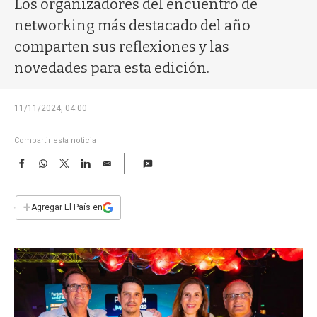
Los organizadores del encuentro de
a
networking más destacado del año
comparten sus reflexiones y las
novedades para esta edición.
11/11/2024, 04:00
Compartir esta noticia
F
W
T
L
E
a
h
w
i
m
c
a
i
n
a
e
t
t
k
i
+
Agregar El País en
b
s
t
e
l
o
A
e
d
o
p
r
I
k
p
n