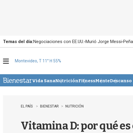
Temas del día:
Negociaciones con EE.UU.
Murió Jorge Messi
Peña
Montevideo, T 11° H 55%
M
e
n
u
Vida Sana
Nutrición
Fitness
Mente
Descanso
EL PAÍS
BIENESTAR
NUTRICIÓN
Vitamina D: por qué es 