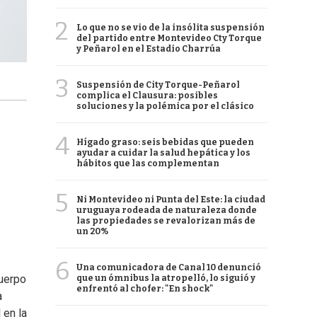
2
Lo que no se vio de la insólita suspensión
del partido entre Montevideo Cty Torque
y Peñarol en el Estadio Charrúa
3
Suspensión de City Torque-Peñarol
complica el Clausura: posibles
soluciones y la polémica por el clásico
4
Hígado graso: seis bebidas que pueden
ayudar a cuidar la salud hepática y los
hábitos que las complementan
5
Ni Montevideo ni Punta del Este: la ciudad
uruguaya rodeada de naturaleza donde
las propiedades se revalorizan más de
un 20%
6
Una comunicadora de Canal 10 denunció
cuerpo
que un ómnibus la atropelló, lo siguió y
enfrentó al chofer: "En shock"
a
 en la