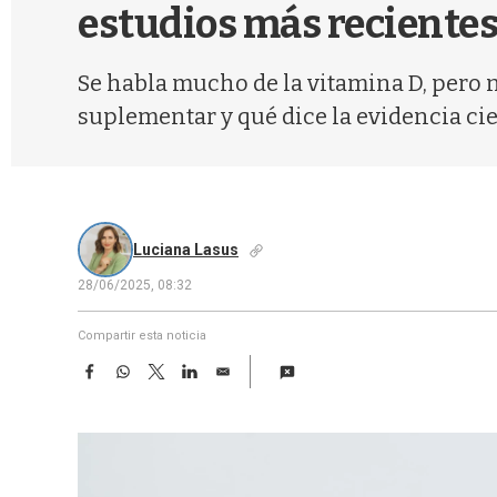
estudios más reciente
Se habla mucho de la vitamina D, pero n
suplementar y qué dice la evidencia cie
Luciana Lasus
28/06/2025, 08:32
Compartir esta noticia
F
W
T
L
E
a
h
w
i
m
c
a
i
n
a
e
t
t
k
i
b
s
t
e
l
o
A
e
d