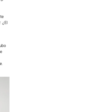
nte
. ¿El
hubo
de
e.