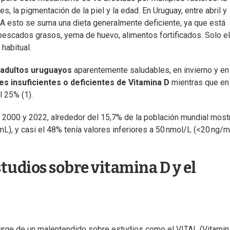
es, la pigmentación de la piel y la edad. En Uruguay, entre abril y
) A esto se suma una dieta generalmente deficiente, ya que está
escados grasos, yema de huevo, alimentos fortificados. Solo e
habitual.
n adultos uruguayos
aparentemente saludables, en invierno y en
es insuficientes o deficientes de Vitamina D
mientras que en
l 25% (1).
re 2000 y 2022, alrededor del 15,7% de la población mundial most
), y casi el 48% tenía valores inferiores a 50 nmol/L (<20 ng/m
tudios sobre vitamina D y el
urge de un malentendido sobre estudios como el VITAL (Vitamin