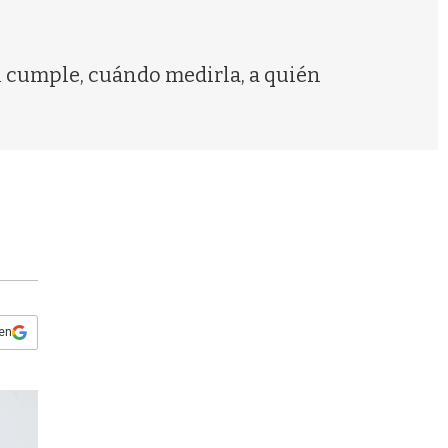
s
q
u
e
ol cumple, cuándo medirla, a quién
d
a
 en