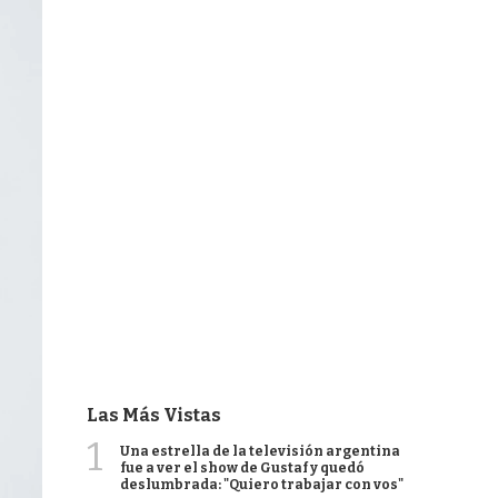
Las Más Vistas
1
Una estrella de la televisión argentina
fue a ver el show de Gustaf y quedó
deslumbrada: "Quiero trabajar con vos"