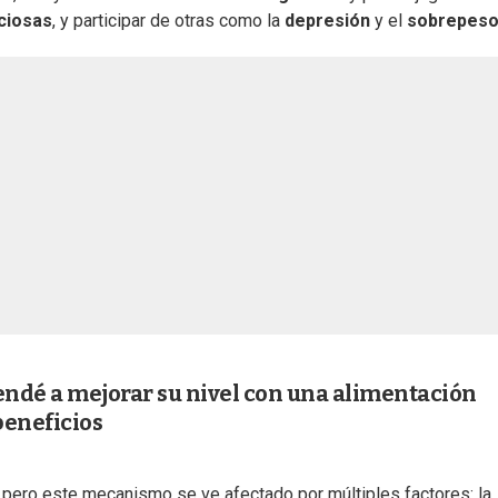
ciosas
, y participar de otras como la
depresión
y el
sobrepes
endé a mejorar su nivel con una alimentación
beneficios
r, pero este mecanismo se ve afectado por múltiples factores: la