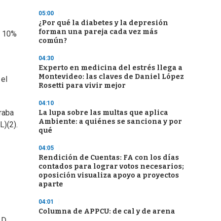
05:00
¿Por qué la diabetes y la depresión
forman una pareja cada vez más
l 10%
común?
04:30
Experto en medicina del estrés llega a
Montevideo: las claves de Daniel López
 el
Rosetti para vivir mejor
04:10
raba
La lupa sobre las multas que aplica
Ambiente: a quiénes se sanciona y por
L)(2).
qué
04:05
Rendición de Cuentas: FA con los días
contados para lograr votos necesarios;
oposición visualiza apoyo a proyectos
aparte
04:01
Columna de APPCU: de cal y de arena
 D