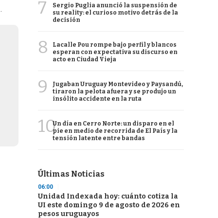
7
Sergio Puglia anunció la suspensión de
o
.
su reality: el curioso motivo detrás de la
decisión
8
Lacalle Pou rompe bajo perfil y blancos
esperan con expectativa su discurso en
acto en Ciudad Vieja
9
Jugaban Uruguay Montevideo y Paysandú,
tiraron la pelota afuera y se produjo un
insólito accidente en la ruta
10
Un día en Cerro Norte: un disparo en el
pie en medio de recorrida de El País y la
tensión latente entre bandas
Últimas Noticias
06:00
Unidad Indexada hoy: cuánto cotiza la
UI este domingo 9 de agosto de 2026 en
pesos uruguayos