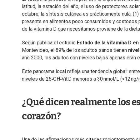
latitud, la estación del año, el uso de protectores solar
octubre, la síntesis cutánea es prácticamente nula. (1
presente en alimentos poco consumidos y costosos p
de la vitamina D que necesitamos proviene de la dieta 
Según publica el estudio
Estado de la vitamina D e
Montevideo, el 89% de los adultos sanos tienen
nivel
año 2000, los adultos con niveles bajos apenas eran e
Este panorama local refleja una tendencia global: ent
niveles de 25‑OH‑Vit D menores a 30 nmol/L (<12 ng/mL
¿Qué dicen realmente los es
corazón?
Una de las afirmaciones más citadas recientemente s